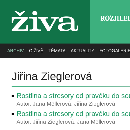
ROZHLE
živa
ARCHIV
O ŽIVĚ
TÉMATA
AKTUALITY
FOTOGALERI
Jiřina Zieglerová
Rostlina a stresory od pravěku do sou
Autor:
Jana Möllerová
,
Jiřina Zieglerová
Rostlina a stresory od pravěku do sou
Autor:
Jiřina Zieglerová
,
Jana Möllerová