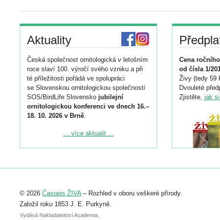
Aktuality
Předpla
Česká společnost ornitologická v letošním
Cena ročního
roce slaví 100. výročí svého vzniku a při
od čísla 1/20
té příležitosti pořádá ve spolupráci
Živy (tedy 59 
se Slovenskou ornitologickou společností
Dvouleté předp
SOS/BirdLife Slovensko
jubilejní
Zjistěte,
jak s
ornitologickou konferenci ve dnech 16.–
18. 10. 2026 v Brně
.
Podrobnější informace ke konferenci
... více aktualit ...
naleznete zde:
https://www.birdlife.cz/konference-2026/
Registrovat se můžete do 6. září.
Upozorňujeme, že termín pro odeslání
© 2026
Časopis ŽIVA
– Rozhled v oboru veškeré přírody.
abstraktu přihlášené přednášky nebo
posteru je už 30. června.
Založil roku 1853 J. E. Purkyně.
Vydává Nakladatelství Academia,