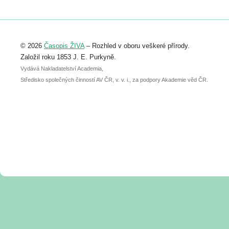
https://www.birdlife.cz/konference-2026/
Registrovat se můžete do 6. září.
Upozorňujeme, že termín pro odeslání
© 2026
Časopis ŽIVA
– Rozhled v oboru veškeré přírody.
abstraktu přihlášené přednášky nebo
posteru je už 30. června.
Založil roku 1853 J. E. Purkyně.
Vydává Nakladatelství Academia,
Středisko společných činností AV ČR, v. v. i., za podpory Akademie věd ČR.