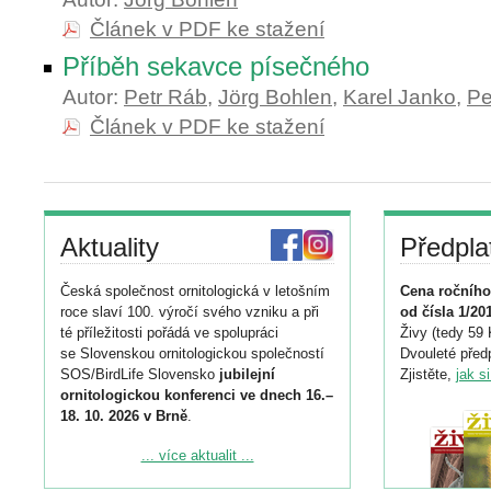
Článek v PDF ke stažení
Příběh sekavce písečného
Autor:
Petr Ráb
,
Jörg Bohlen
,
Karel Janko
,
Pe
Článek v PDF ke stažení
Aktuality
Předpla
Česká společnost ornitologická v letošním
Cena ročního
roce slaví 100. výročí svého vzniku a při
od čísla 1/20
té příležitosti pořádá ve spolupráci
Živy (tedy 59 
se Slovenskou ornitologickou společností
Dvouleté předp
SOS/BirdLife Slovensko
jubilejní
Zjistěte,
jak s
ornitologickou konferenci ve dnech 16.–
18. 10. 2026 v Brně
.
Podrobnější informace ke konferenci
... více aktualit ...
naleznete zde: