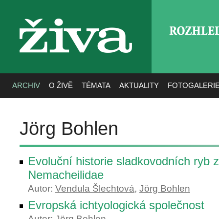
ROZHLE
živa
ARCHIV
O ŽIVĚ
TÉMATA
AKTUALITY
FOTOGALERI
Jörg Bohlen
Evoluční historie sladkovodních ryb z
Nemacheilidae
Autor:
Vendula Šlechtová
,
Jörg Bohlen
Evropská ichtyologická společnost
Autor:
Jörg Bohlen