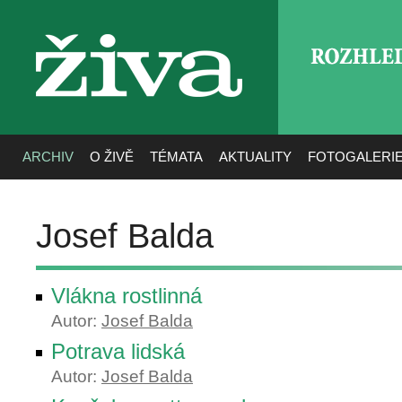
ROZHLE
živa
ARCHIV
O ŽIVĚ
TÉMATA
AKTUALITY
FOTOGALERI
Josef Balda
Vlákna rostlinná
Autor:
Josef Balda
Potrava lidská
Autor:
Josef Balda