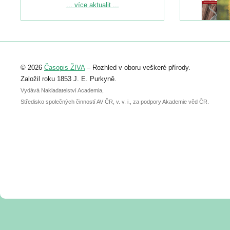
Podrobnější informace ke konferenci
... více aktualit ...
naleznete zde:
https://www.birdlife.cz/konference-2026/
Registrovat se můžete do 6. září.
Upozorňujeme, že termín pro odeslání
© 2026
Časopis ŽIVA
– Rozhled v oboru veškeré přírody.
abstraktu přihlášené přednášky nebo
posteru je už 30. června.
Založil roku 1853 J. E. Purkyně.
Vydává Nakladatelství Academia,
Středisko společných činností AV ČR, v. v. i., za podpory Akademie věd ČR.