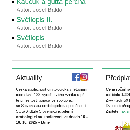
Kaučuk a gutta percha
Autor:
Josef Balda
Světlopis II.
Autor:
Josef Balda
Světlopis
Autor:
Josef Balda
Aktuality
Předpla
Česká společnost ornitologická v letošním
Cena ročního
roce slaví 100. výročí svého vzniku a při
od čísla 1/20
té příležitosti pořádá ve spolupráci
Živy (tedy 59 
se Slovenskou ornitologickou společností
Dvouleté předp
SOS/BirdLife Slovensko
jubilejní
Zjistěte,
jak s
ornitologickou konferenci ve dnech 16.–
18. 10. 2026 v Brně
.