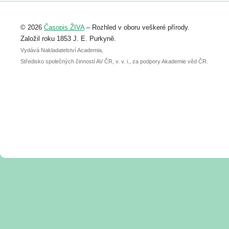
Registrovat se můžete do 6. září.
Upozorňujeme, že termín pro odeslání
© 2026
Časopis ŽIVA
– Rozhled v oboru veškeré přírody.
abstraktu přihlášené přednášky nebo
posteru je už 30. června.
Založil roku 1853 J. E. Purkyně.
Vydává Nakladatelství Academia,
Středisko společných činností AV ČR, v. v. i., za podpory Akademie věd ČR.