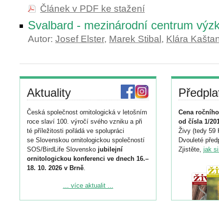
Článek v PDF ke stažení
Svalbard - mezinárodní centrum výz
Autor:
Josef Elster
,
Marek Stibal
,
Klára Kašta
Aktuality
Předpla
Česká společnost ornitologická v letošním
Cena ročního
roce slaví 100. výročí svého vzniku a při
od čísla 1/20
té příležitosti pořádá ve spolupráci
Živy (tedy 59 
se Slovenskou ornitologickou společností
Dvouleté předp
SOS/BirdLife Slovensko
jubilejní
Zjistěte,
jak s
ornitologickou konferenci ve dnech 16.–
18. 10. 2026 v Brně
.
Podrobnější informace ke konferenci
... více aktualit ...
naleznete zde:
https://www.birdlife.cz/konference-2026/