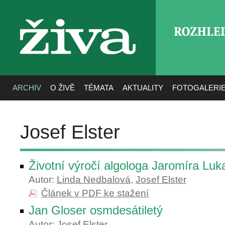
ROZHLE
živa
ARCHIV
O ŽIVĚ
TÉMATA
AKTUALITY
FOTOGALERI
Josef Elster
Životní výročí algologa Jaromíra Lu
Autor:
Linda Nedbalová
,
Josef Elster
Článek v PDF ke stažení
Jan Gloser osmdesátiletý
Autor:
Josef Elster