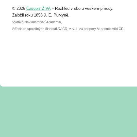
Upozorňujeme, že termín pro odeslání
© 2026
Časopis ŽIVA
– Rozhled v oboru veškeré přírody.
abstraktu přihlášené přednášky nebo
posteru je už 30. června.
Založil roku 1853 J. E. Purkyně.
Vydává Nakladatelství Academia,
Středisko společných činností AV ČR, v. v. i., za podpory Akademie věd ČR.