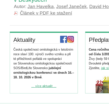
Autor:
Jan Havelka
,
Josef Janeček
,
David Ho
Článek v PDF ke stažení
Aktuality
Předpla
Česká společnost ornitologická v letošním
Cena ročního
roce slaví 100. výročí svého vzniku a při
od čísla 1/20
té příležitosti pořádá ve spolupráci
Živy (tedy 59 
se Slovenskou ornitologickou společností
Dvouleté předp
SOS/BirdLife Slovensko
jubilejní
Zjistěte,
jak s
ornitologickou konferenci ve dnech 16.–
18. 10. 2026 v Brně
.
Podrobnější informace ke konferenci
... více aktualit ...
naleznete zde:
https://www.birdlife.cz/konference-2026/
Registrovat se můžete do 6. září.