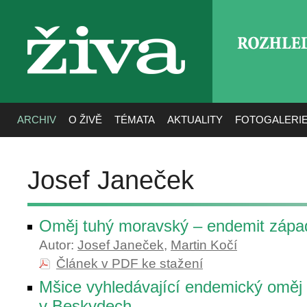
ROZHLE
živa
ARCHIV
O ŽIVĚ
TÉMATA
AKTUALITY
FOTOGALERI
Josef Janeček
Oměj tuhý moravský – endemit zápa
Autor:
Josef Janeček
,
Martin Kočí
Článek v PDF ke stažení
Mšice vyhledávající endemický oměj
v Beskydech