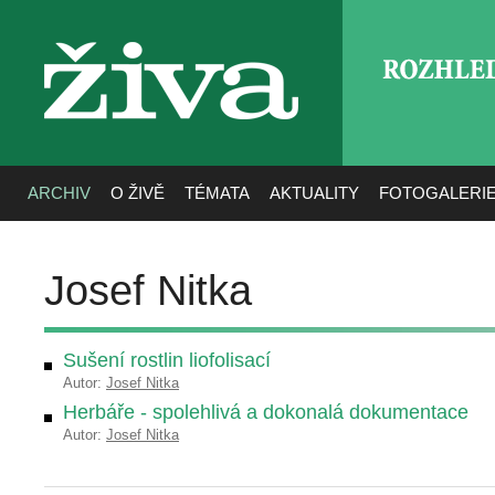
ROZHLE
živa
ARCHIV
O ŽIVĚ
TÉMATA
AKTUALITY
FOTOGALERI
Josef Nitka
Sušení rostlin liofolisací
Autor:
Josef Nitka
Herbáře - spolehlivá a dokonalá dokumentace
Autor:
Josef Nitka