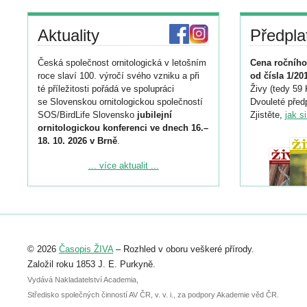
Aktuality
Předpla
Česká společnost ornitologická v letošním
Cena ročního
roce slaví 100. výročí svého vzniku a při
od čísla 1/20
té příležitosti pořádá ve spolupráci
Živy (tedy 59 
se Slovenskou ornitologickou společností
Dvouleté předp
SOS/BirdLife Slovensko
jubilejní
Zjistěte,
jak s
ornitologickou konferenci ve dnech 16.–
18. 10. 2026 v Brně
.
Podrobnější informace ke konferenci
... více aktualit ...
naleznete zde:
https://www.birdlife.cz/konference-2026/
Registrovat se můžete do 6. září.
Upozorňujeme, že termín pro odeslání
© 2026
Časopis ŽIVA
– Rozhled v oboru veškeré přírody.
abstraktu přihlášené přednášky nebo
posteru je už 30. června.
Založil roku 1853 J. E. Purkyně.
Vydává Nakladatelství Academia,
Středisko společných činností AV ČR, v. v. i., za podpory Akademie věd ČR.