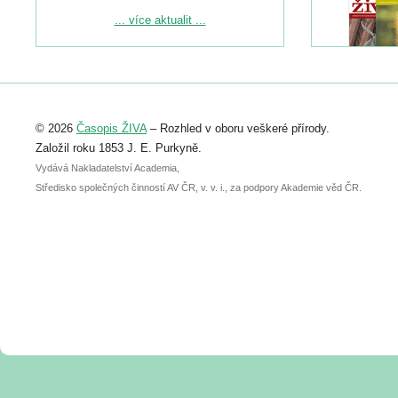
Podrobnější informace ke konferenci
... více aktualit ...
naleznete zde:
https://www.birdlife.cz/konference-2026/
Registrovat se můžete do 6. září.
Upozorňujeme, že termín pro odeslání
© 2026
Časopis ŽIVA
– Rozhled v oboru veškeré přírody.
abstraktu přihlášené přednášky nebo
posteru je už 30. června.
Založil roku 1853 J. E. Purkyně.
Vydává Nakladatelství Academia,
Středisko společných činností AV ČR, v. v. i., za podpory Akademie věd ČR.