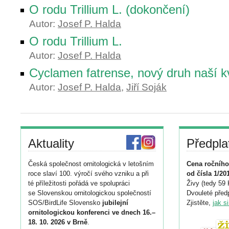
O rodu Trillium L. (dokončení)
Autor:
Josef P. Halda
O rodu Trillium L.
Autor:
Josef P. Halda
Cyclamen fatrense, nový druh naší k
Autor:
Josef P. Halda
,
Jiří Soják
Aktuality
Předpla
Česká společnost ornitologická v letošním
Cena ročního
roce slaví 100. výročí svého vzniku a při
od čísla 1/20
té příležitosti pořádá ve spolupráci
Živy (tedy 59 
se Slovenskou ornitologickou společností
Dvouleté předp
SOS/BirdLife Slovensko
jubilejní
Zjistěte,
jak s
ornitologickou konferenci ve dnech 16.–
18. 10. 2026 v Brně
.