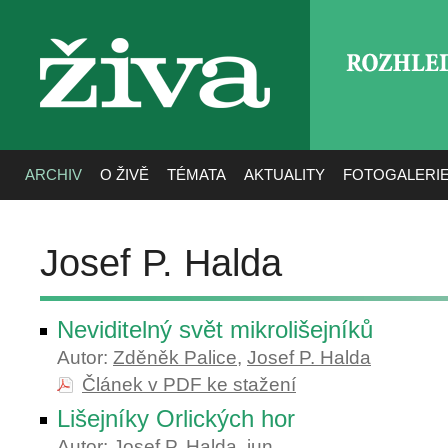
ROZHLE
živa
ARCHIV
O ŽIVĚ
TÉMATA
AKTUALITY
FOTOGALERI
Josef P. Halda
Neviditelný svět mikrolišejníků
Autor:
Zděněk Palice
,
Josef P. Halda
Článek v PDF ke stažení
Lišejníky Orlických hor
Autor:
Josef P. Halda
,
jun.