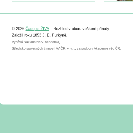
https://www.birdlife.cz/konference-2026/
Registrovat se můžete do 6. září.
Upozorňujeme, že termín pro odeslání
© 2026
Časopis ŽIVA
– Rozhled v oboru veškeré přírody.
abstraktu přihlášené přednášky nebo
posteru je už 30. června.
Založil roku 1853 J. E. Purkyně.
Vydává Nakladatelství Academia,
Středisko společných činností AV ČR, v. v. i., za podpory Akademie věd ČR.