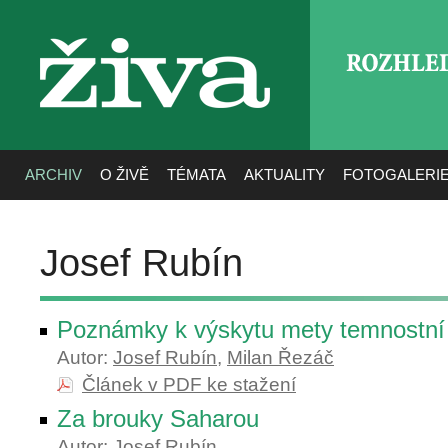
ROZHLE
živa
ARCHIV
O ŽIVĚ
TÉMATA
AKTUALITY
FOTOGALERI
Josef Rubín
Poznámky k výskytu mety temnostní
Autor:
Josef Rubín
,
Milan Řezáč
Článek v PDF ke stažení
Za brouky Saharou
Autor:
Josef Rubín