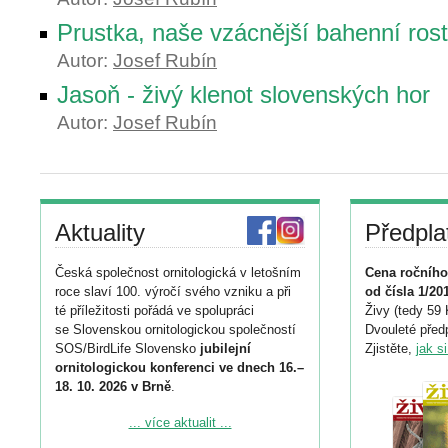
Prustka, naše vzácnější bahenní rost
Autor:
Josef Rubín
Jasoň - živý klenot slovenských hor
Autor:
Josef Rubín
Aktuality
Předpla
Česká společnost ornitologická v letošním
Cena ročního
roce slaví 100. výročí svého vzniku a při
od čísla 1/20
té příležitosti pořádá ve spolupráci
Živy (tedy 59 
se Slovenskou ornitologickou společností
Dvouleté předp
SOS/BirdLife Slovensko
jubilejní
Zjistěte,
jak s
ornitologickou konferenci ve dnech 16.–
18. 10. 2026 v Brně
.
Podrobnější informace ke konferenci
... více aktualit ...
naleznete zde: