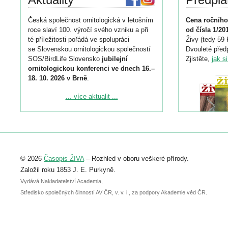
Česká společnost ornitologická v letošním
Cena ročního
roce slaví 100. výročí svého vzniku a při
od čísla 1/20
té příležitosti pořádá ve spolupráci
Živy (tedy 59 
se Slovenskou ornitologickou společností
Dvouleté předp
SOS/BirdLife Slovensko
jubilejní
Zjistěte,
jak s
ornitologickou konferenci ve dnech 16.–
18. 10. 2026 v Brně
.
Podrobnější informace ke konferenci
... více aktualit ...
naleznete zde:
https://www.birdlife.cz/konference-2026/
Registrovat se můžete do 6. září.
Upozorňujeme, že termín pro odeslání
© 2026
Časopis ŽIVA
– Rozhled v oboru veškeré přírody.
abstraktu přihlášené přednášky nebo
posteru je už 30. června.
Založil roku 1853 J. E. Purkyně.
Vydává Nakladatelství Academia,
Středisko společných činností AV ČR, v. v. i., za podpory Akademie věd ČR.