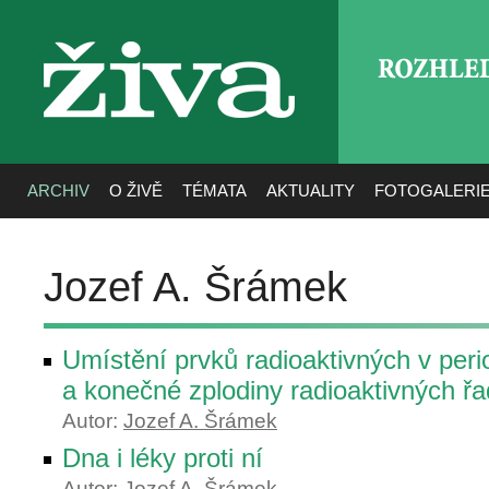
ROZHLE
živa
ARCHIV
O ŽIVĚ
TÉMATA
AKTUALITY
FOTOGALERI
Jozef A. Šrámek
Umístění prvků radioaktivných v per
a konečné zplodiny radioaktivných ř
Autor:
Jozef A. Šrámek
Dna i léky proti ní
Autor:
Jozef A. Šrámek