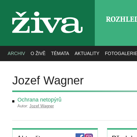
ROZHLE
živa
ARCHIV
O ŽIVĚ
TÉMATA
AKTUALITY
FOTOGALERI
Jozef Wagner
Ochrana netopýrů
Autor:
Jozef Wagner