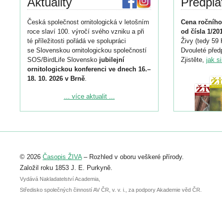
Aktuality
Předpla
Česká společnost ornitologická v letošním
Cena ročního
roce slaví 100. výročí svého vzniku a při
od čísla 1/20
té příležitosti pořádá ve spolupráci
Živy (tedy 59 
se Slovenskou ornitologickou společností
Dvouleté předp
SOS/BirdLife Slovensko
jubilejní
Zjistěte,
jak s
ornitologickou konferenci ve dnech 16.–
18. 10. 2026 v Brně
.
Podrobnější informace ke konferenci
... více aktualit ...
naleznete zde:
https://www.birdlife.cz/konference-2026/
Registrovat se můžete do 6. září.
Upozorňujeme, že termín pro odeslání
© 2026
Časopis ŽIVA
– Rozhled v oboru veškeré přírody.
abstraktu přihlášené přednášky nebo
posteru je už 30. června.
Založil roku 1853 J. E. Purkyně.
Vydává Nakladatelství Academia,
Středisko společných činností AV ČR, v. v. i., za podpory Akademie věd ČR.