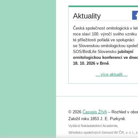
Aktuality
Česká společnost ornitologická v le
roce slaví 100. výročí svého vzniku 
té příležitosti pořádá ve spolupráci
se Slovenskou ornitologickou společ
SOS/BirdLife Slovensko
jubilejní
ornitologickou konferenci ve dnec
18. 10. 2026 v Brně
.
Podrobnější informace ke konferenc
... více aktualit ...
naleznete zde:
https://www.birdlife.cz/konference-2
Registrovat se můžete do 6. září.
Upozorňujeme, že termín pro odeslá
© 2026
Časopis ŽIVA
– Rozhled v obor
abstraktu přihlášené přednášky neb
posteru je už 30. června.
Založil roku 1853 J. E. Purkyně.
Vydává Nakladatelství Academia,
Středisko společných činností AV ČR, v. v. i.