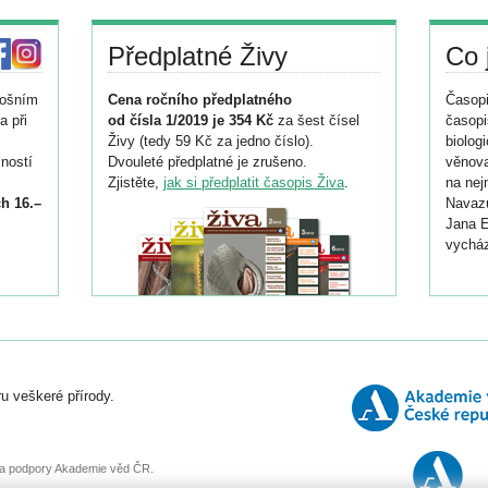
Předplatné Živy
Co 
tošním
Cena ročního předplatného
Časopi
a při
od čísla 1/2019 je 354 Kč
za šest čísel
časopi
Živy (tedy 59 Kč za jedno číslo).
biolog
ností
Dvouleté předplatné je zrušeno.
věnova
Zjistěte,
jak si předplatit časopis Živa
.
na nej
h 16.–
Navazu
Jana E
vycház
i
026/
ní
u veškeré přírody.
o
, za podpory Akademie věd ČR.