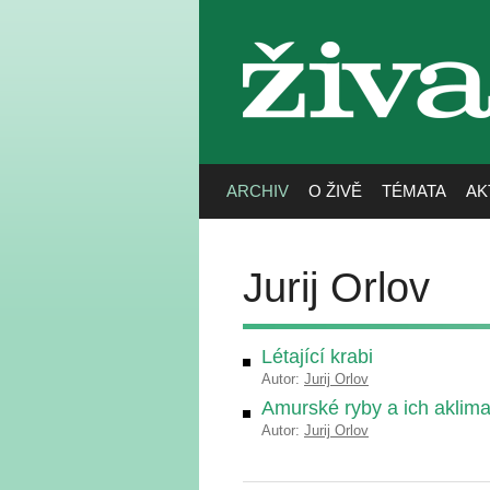
živa
ARCHIV
O ŽIVĚ
TÉMATA
AK
Jurij Orlov
Létající krabi
Autor:
Jurij Orlov
Amurské ryby a ich aklima
Autor:
Jurij Orlov