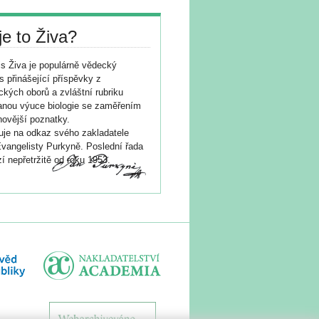
je to Živa?
s Živa je populárně vědecký
s přinášející příspěvky z
ických oborů a zvláštní rubriku
nou výuce biologie se zaměřením
novější poznatky.
je na odkaz svého zakladatele
vangelisty Purkyně. Poslední řada
í nepřetržitě od roku 1953.