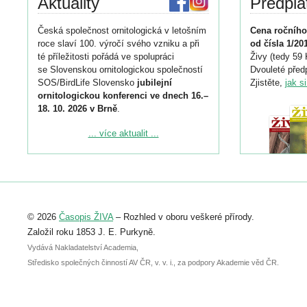
Aktuality
Předpla
Česká společnost ornitologická v letošním
Cena ročního
roce slaví 100. výročí svého vzniku a při
od čísla 1/20
té příležitosti pořádá ve spolupráci
Živy (tedy 59 
se Slovenskou ornitologickou společností
Dvouleté předp
SOS/BirdLife Slovensko
jubilejní
Zjistěte,
jak s
ornitologickou konferenci ve dnech 16.–
18. 10. 2026 v Brně
.
Podrobnější informace ke konferenci
... více aktualit ...
naleznete zde:
https://www.birdlife.cz/konference-2026/
Registrovat se můžete do 6. září.
Upozorňujeme, že termín pro odeslání
© 2026
Časopis ŽIVA
– Rozhled v oboru veškeré přírody.
abstraktu přihlášené přednášky nebo
posteru je už 30. června.
Založil roku 1853 J. E. Purkyně.
Vydává Nakladatelství Academia,
Středisko společných činností AV ČR, v. v. i., za podpory Akademie věd ČR.