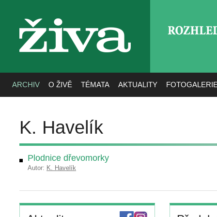
ROZHLE
živa
ARCHIV
O ŽIVĚ
TÉMATA
AKTUALITY
FOTOGALERI
K. Havelík
Plodnice dřevomorky
Autor:
K. Havelík