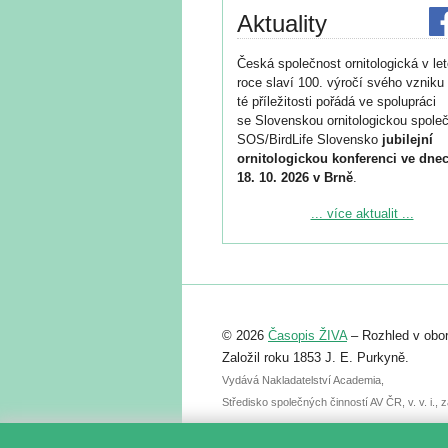
Aktuality
Česká společnost ornitologická v le
roce slaví 100. výročí svého vzniku 
té příležitosti pořádá ve spolupráci
se Slovenskou ornitologickou společ
SOS/BirdLife Slovensko
jubilejní
ornitologickou konferenci ve dnec
18. 10. 2026 v Brně
.
Podrobnější informace ke konferenc
... více aktualit ...
naleznete zde:
https://www.birdlife.cz/konference-2
Registrovat se můžete do 6. září.
Upozorňujeme, že termín pro odeslá
© 2026
Časopis ŽIVA
– Rozhled v obor
abstraktu přihlášené přednášky neb
posteru je už 30. června.
Založil roku 1853 J. E. Purkyně.
Vydává Nakladatelství Academia,
Středisko společných činností AV ČR, v. v. i.