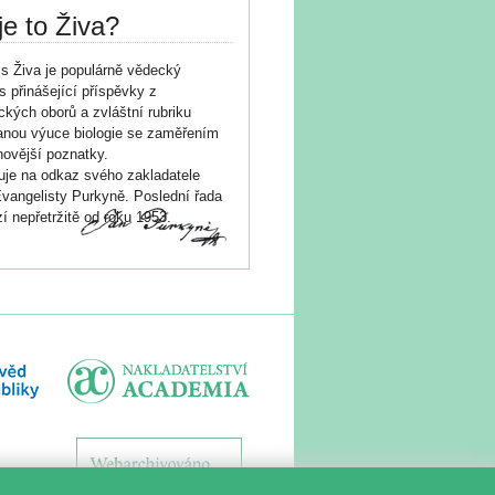
je to Živa?
s Živa je populárně vědecký
s přinášející příspěvky z
ických oborů a zvláštní rubriku
nou výuce biologie se zaměřením
novější poznatky.
je na odkaz svého zakladatele
vangelisty Purkyně. Poslední řada
í nepřetržitě od roku 1953.