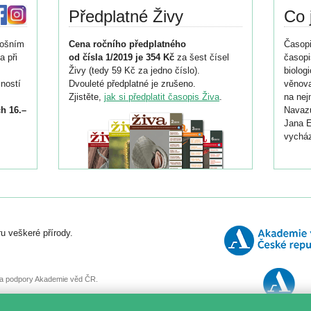
Předplatné Živy
Co 
tošním
Cena ročního předplatného
Časopi
a při
od čísla 1/2019 je 354 Kč
za šest čísel
časopi
Živy (tedy 59 Kč za jedno číslo).
biolog
ností
Dvouleté předplatné je zrušeno.
věnova
Zjistěte,
jak si předplatit časopis Živa
.
na nej
h 16.–
Navazu
Jana E
vycház
i
026/
ní
u veškeré přírody.
o
, za podpory Akademie věd ČR.