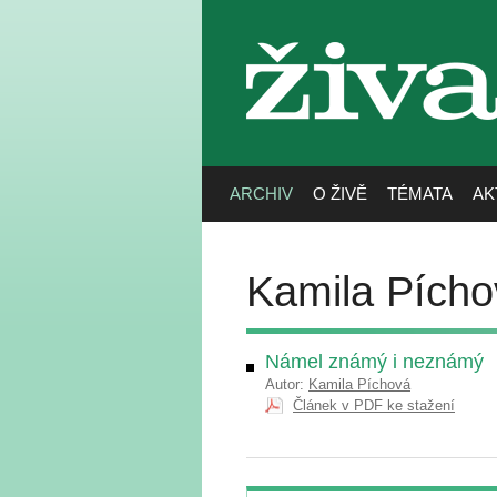
živa
ARCHIV
O ŽIVĚ
TÉMATA
AK
Kamila Pícho
Námel známý i neznámý
Autor:
Kamila Píchová
Článek v PDF ke stažení