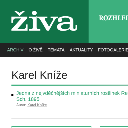
ROZHLE
živa
ARCHIV
O ŽIVĚ
TÉMATA
AKTUALITY
FOTOGALERI
Karel Kníže
Jedna z nejvděčnějších miniaturních rostlinek Re
Sch. 1895
Autor:
Karel Kníže