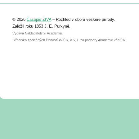
Registrovat se můžete do 6. září.
Upozorňujeme, že termín pro odeslání
© 2026
Časopis ŽIVA
– Rozhled v oboru veškeré přírody.
abstraktu přihlášené přednášky nebo
posteru je už 30. června.
Založil roku 1853 J. E. Purkyně.
Vydává Nakladatelství Academia,
Středisko společných činností AV ČR, v. v. i., za podpory Akademie věd ČR.