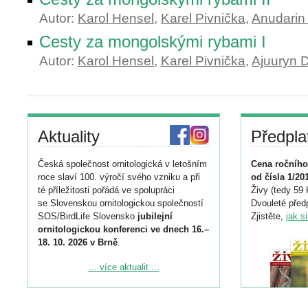
Autor:
Karol Hensel
,
Karel Pivnička
,
Anudarin
Cesty za mongolskými rybami I
Autor:
Karol Hensel
,
Karel Pivnička
,
Ajuuryn 
Aktuality
Předpla
Česká společnost ornitologická v letošním
Cena ročního
roce slaví 100. výročí svého vzniku a při
od čísla 1/20
té příležitosti pořádá ve spolupráci
Živy (tedy 59 
se Slovenskou ornitologickou společností
Dvouleté předp
SOS/BirdLife Slovensko
jubilejní
Zjistěte,
jak s
ornitologickou konferenci ve dnech 16.–
18. 10. 2026 v Brně
.
Podrobnější informace ke konferenci
... více aktualit ...
naleznete zde:
https://www.birdlife.cz/konference-2026/