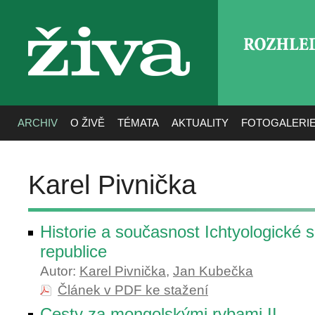
ROZHLE
živa
ARCHIV
O ŽIVĚ
TÉMATA
AKTUALITY
FOTOGALERI
Karel Pivnička
Historie a současnost Ichtyologické
republice
Autor:
Karel Pivnička
,
Jan Kubečka
Článek v PDF ke stažení
Cesty za mongolskými rybami II