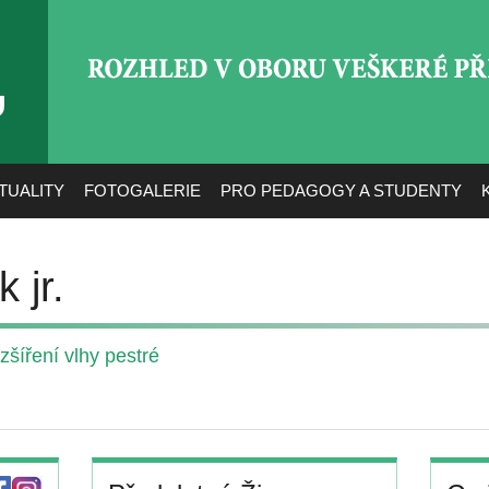
ROZHLED V OBORU VEŠ
TUALITY
FOTOGALERIE
PRO PEDAGOGY A STUDENTY
 jr.
šíření vlhy pestré