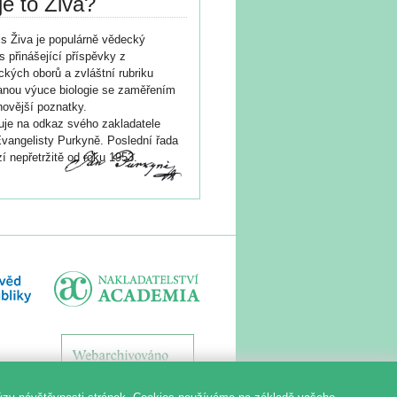
je to Živa?
s Živa je populárně vědecký
s přinášející příspěvky z
ických oborů a zvláštní rubriku
nou výuce biologie se zaměřením
novější poznatky.
je na odkaz svého zakladatele
vangelisty Purkyně. Poslední řada
í nepřetržitě od roku 1953.