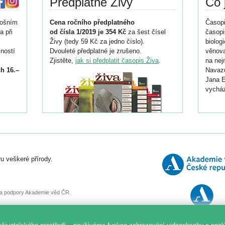
Předplatné Živy
Co 
tošním
Cena ročního předplatného
Časopi
a při
od čísla 1/2019 je 354 Kč
za šest čísel
časopi
Živy (tedy 59 Kč za jedno číslo).
biolog
ností
Dvouleté předplatné je zrušeno.
věnova
Zjistěte,
jak si předplatit časopis Živa
.
na nej
h 16.–
Navazu
Jana E
vycház
i
026/
ní
u veškeré přírody.
o
, za podpory Akademie věd ČR.