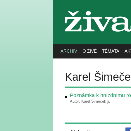
živa
ARCHIV
O ŽIVĚ
TÉMATA
AK
Karel Šimeček
Poznámka k hnízdnímu roz
Autor:
Karel Šimeček jr.