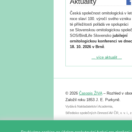
Aktuality
Česká společnost ornitologická v le
roce slaví 100. výročí svého vzniku 
té příležitosti pořádá ve spolupráci
se Slovenskou ornitologickou společ
SOS/BirdLife Slovensko
jubilejní
ornitologickou konferenci ve dnec
18. 10. 2026 v Brně
.
Podrobnější informace ke konferenc
... více aktualit ...
naleznete zde:
https://www.birdlife.cz/konference-2
Registrovat se můžete do 6. září.
Upozorňujeme, že termín pro odeslá
© 2026
Časopis ŽIVA
– Rozhled v obor
abstraktu přihlášené přednášky neb
posteru je už 30. června.
Založil roku 1853 J. E. Purkyně.
Vydává Nakladatelství Academia,
Středisko společných činností AV ČR, v. v. i.