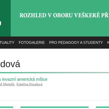
ROZHLED V OBORU VEŠ
TUALITY
FOTOGALERIE
PRO PEDAGOGY A STUDENTY
udová
á invazní americká mšice
ef Mertelík
,
Kateřina Kloudová