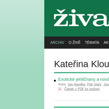
živa
ARCHIV
O ŽIVĚ
TÉMATA
AK
Kateřina Klo
Exotické jehličnany a nov
Autor:
Jan Havelka
,
Petr Starý
,
Jos
Článek v PDF ke stažení