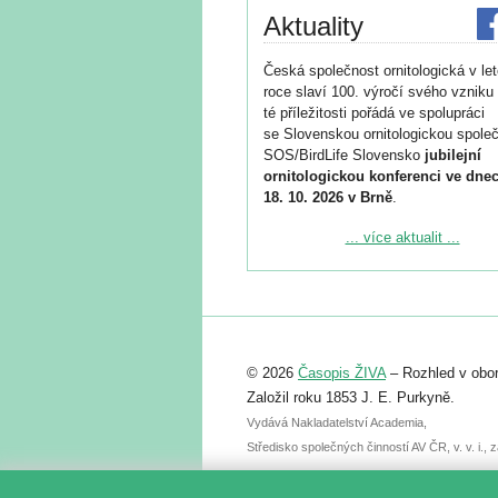
Aktuality
Česká společnost ornitologická v le
roce slaví 100. výročí svého vzniku 
té příležitosti pořádá ve spolupráci
se Slovenskou ornitologickou společ
SOS/BirdLife Slovensko
jubilejní
ornitologickou konferenci ve dnec
18. 10. 2026 v Brně
.
Podrobnější informace ke konferenc
... více aktualit ...
naleznete zde:
https://www.birdlife.cz/konference-2
Registrovat se můžete do 6. září.
Upozorňujeme, že termín pro odeslá
© 2026
Časopis ŽIVA
– Rozhled v obor
abstraktu přihlášené přednášky neb
posteru je už 30. června.
Založil roku 1853 J. E. Purkyně.
Vydává Nakladatelství Academia,
Středisko společných činností AV ČR, v. v. i.