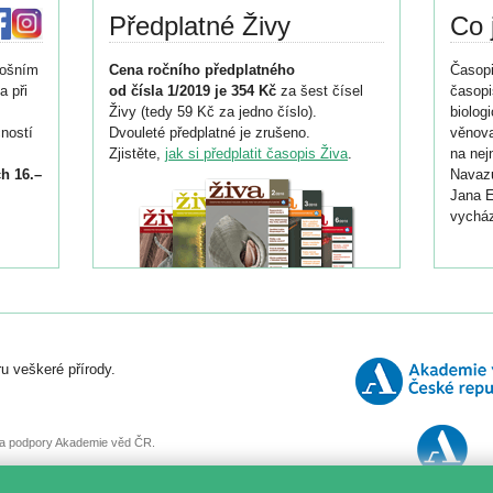
Předplatné Živy
Co 
tošním
Cena ročního předplatného
Časopi
a při
od čísla 1/2019 je 354 Kč
za šest čísel
časopi
Živy (tedy 59 Kč za jedno číslo).
biolog
ností
Dvouleté předplatné je zrušeno.
věnova
Zjistěte,
jak si předplatit časopis Živa
.
na nej
h 16.–
Navazu
Jana E
vycház
i
026/
ní
u veškeré přírody.
o
, za podpory Akademie věd ČR.