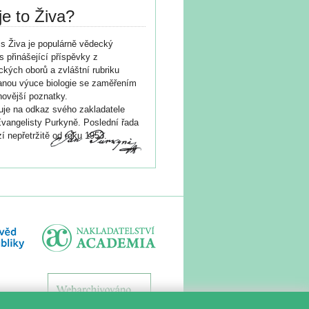
je to Živa?
s Živa je populárně vědecký
s přinášející příspěvky z
ických oborů a zvláštní rubriku
nou výuce biologie se zaměřením
novější poznatky.
je na odkaz svého zakladatele
vangelisty Purkyně. Poslední řada
í nepřetržitě od roku 1953.