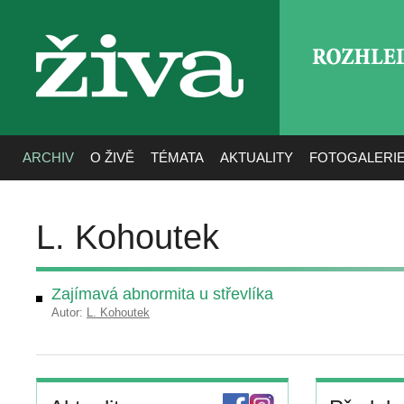
ROZHLE
živa
ARCHIV
O ŽIVĚ
TÉMATA
AKTUALITY
FOTOGALERI
L. Kohoutek
Zajímavá abnormita u střevlíka
Autor:
L. Kohoutek