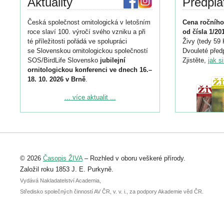
Aktuality
Předpla
Česká společnost ornitologická v letošním
Cena ročního
roce slaví 100. výročí svého vzniku a při
od čísla 1/20
té příležitosti pořádá ve spolupráci
Živy (tedy 59 
se Slovenskou ornitologickou společností
Dvouleté předp
SOS/BirdLife Slovensko
jubilejní
Zjistěte,
jak s
ornitologickou konferenci ve dnech 16.–
18. 10. 2026 v Brně
.
Podrobnější informace ke konferenci
... více aktualit ...
naleznete zde:
https://www.birdlife.cz/konference-2026/
Registrovat se můžete do 6. září.
Upozorňujeme, že termín pro odeslání
© 2026
Časopis ŽIVA
– Rozhled v oboru veškeré přírody.
abstraktu přihlášené přednášky nebo
posteru je už 30. června.
Založil roku 1853 J. E. Purkyně.
Vydává Nakladatelství Academia,
Středisko společných činností AV ČR, v. v. i., za podpory Akademie věd ČR.