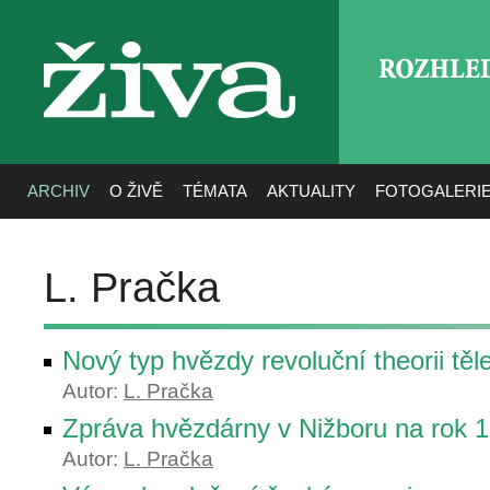
ROZHLE
živa
ARCHIV
O ŽIVĚ
TÉMATA
AKTUALITY
FOTOGALERI
L. Pračka
Nový typ hvězdy revoluční theorii tě
Autor:
L. Pračka
Zpráva hvězdárny v Nižboru na rok 
Autor:
L. Pračka