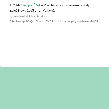
Upozorňujeme, že termín pro odeslání
© 2026
Časopis ŽIVA
– Rozhled v oboru veškeré přírody.
abstraktu přihlášené přednášky nebo
posteru je už 30. června.
Založil roku 1853 J. E. Purkyně.
Vydává Nakladatelství Academia,
Středisko společných činností AV ČR, v. v. i., za podpory Akademie věd ČR.