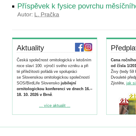
Příspěvek k fysice povrchu měsíčníh
Autor:
L. Pračka
Aktuality
Předpla
Česká společnost ornitologická v letošním
Cena ročního
roce slaví 100. výročí svého vzniku a při
od čísla 1/20
té příležitosti pořádá ve spolupráci
Živy (tedy 59 
se Slovenskou ornitologickou společností
Dvouleté předp
SOS/BirdLife Slovensko
jubilejní
Zjistěte,
jak s
ornitologickou konferenci ve dnech 16.–
18. 10. 2026 v Brně
.
Podrobnější informace ke konferenci
... více aktualit ...
naleznete zde:
https://www.birdlife.cz/konference-2026/
Registrovat se můžete do 6. září.