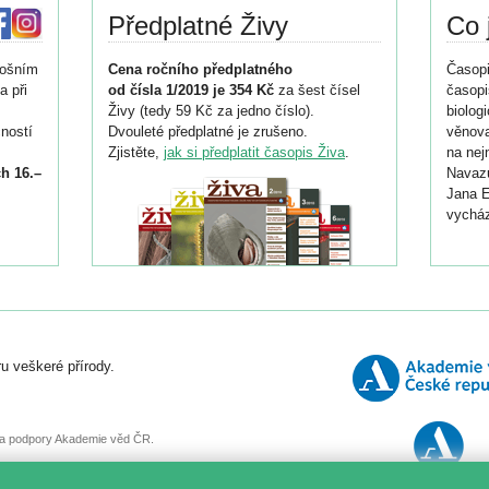
Předplatné Živy
Co 
tošním
Cena ročního předplatného
Časopi
a při
od čísla 1/2019 je 354 Kč
za šest čísel
časopi
Živy (tedy 59 Kč za jedno číslo).
biolog
ností
Dvouleté předplatné je zrušeno.
věnova
Zjistěte,
jak si předplatit časopis Živa
.
na nej
h 16.–
Navazu
Jana E
vycház
i
026/
ní
u veškeré přírody.
o
, za podpory Akademie věd ČR.