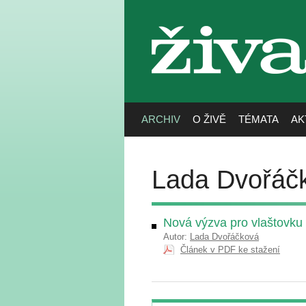
živa
ARCHIV
O ŽIVĚ
TÉMATA
AK
Lada Dvořáč
Nová výzva pro vlaštovku
Autor:
Lada Dvořáčková
Článek v PDF ke stažení