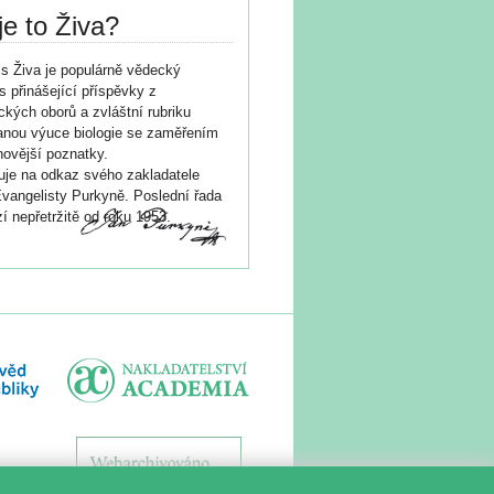
je to Živa?
s Živa je populárně vědecký
s přinášející příspěvky z
ických oborů a zvláštní rubriku
nou výuce biologie se zaměřením
novější poznatky.
je na odkaz svého zakladatele
vangelisty Purkyně. Poslední řada
í nepřetržitě od roku 1953.