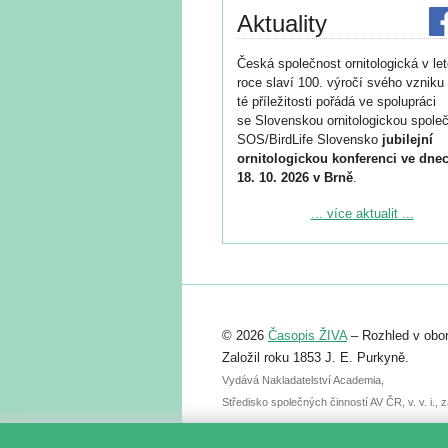
Aktuality
Česká společnost ornitologická v le
roce slaví 100. výročí svého vzniku 
té příležitosti pořádá ve spolupráci
se Slovenskou ornitologickou společ
SOS/BirdLife Slovensko
jubilejní
ornitologickou konferenci ve dnec
18. 10. 2026 v Brně
.
Podrobnější informace ke konferenc
... více aktualit ...
naleznete zde:
https://www.birdlife.cz/konference-2
Registrovat se můžete do 6. září.
Upozorňujeme, že termín pro odeslá
© 2026
Časopis ŽIVA
– Rozhled v obor
abstraktu přihlášené přednášky neb
posteru je už 30. června.
Založil roku 1853 J. E. Purkyně.
Vydává Nakladatelství Academia,
Středisko společných činností AV ČR, v. v. i.