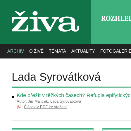
ROZHLE
živa
ARCHIV
O ŽIVĚ
TÉMATA
AKTUALITY
FOTOGALERI
Lada Syrovátková
Kde přežít v těžkých časech? Refugia epifytických
Autor:
Jiří Malíček
,
Lada Syrovátková
Článek v PDF ke stažení