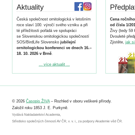
Aktuality
Předpla
Česká společnost ornitologická v letošním
Cena ročního
roce slaví 100. výročí svého vzniku a při
od čísla 1/20
té příležitosti pořádá ve spolupráci
Živy (tedy 59 
se Slovenskou ornitologickou společností
Dvouleté předp
SOS/BirdLife Slovensko
jubilejní
Zjistěte,
jak s
ornitologickou konferenci ve dnech 16.–
18. 10. 2026 v Brně
.
Podrobnější informace ke konferenci
... více aktualit ...
naleznete zde:
https://www.birdlife.cz/konference-2026/
Registrovat se můžete do 6. září.
Upozorňujeme, že termín pro odeslání
© 2026
Časopis ŽIVA
– Rozhled v oboru veškeré přírody.
abstraktu přihlášené přednášky nebo
posteru je už 30. června.
Založil roku 1853 J. E. Purkyně.
Vydává Nakladatelství Academia,
Středisko společných činností AV ČR, v. v. i., za podpory Akademie věd ČR.