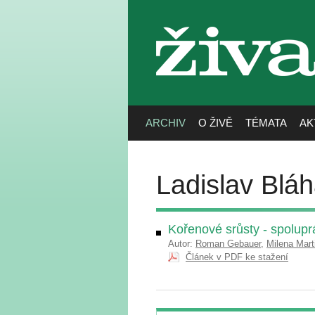
živa
ARCHIV
O ŽIVĚ
TÉMATA
AK
Ladislav Blá
Kořenové srůsty - spolup
Autor:
Roman Gebauer
,
Milena Mart
Článek v PDF ke stažení