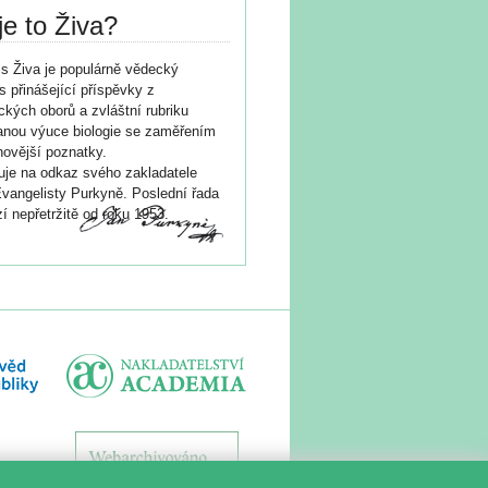
je to Živa?
s Živa je populárně vědecký
s přinášející příspěvky z
ických oborů a zvláštní rubriku
nou výuce biologie se zaměřením
novější poznatky.
je na odkaz svého zakladatele
vangelisty Purkyně. Poslední řada
í nepřetržitě od roku 1953.