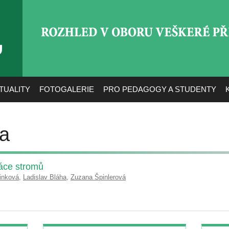
ROZHLED V OBORU VEŠ
TUALITY
FOTOGALERIE
PRO PEDAGOGY A STUDENTY
ha
ráce stromů
inková
,
Ladislav Bláha
,
Zuzana Špinlerová