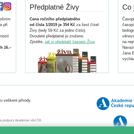
Předplatné Živy
Co 
tošním
Cena ročního předplatného
Časopi
a při
od čísla 1/2019 je 354 Kč
za šest čísel
časopi
Živy (tedy 59 Kč za jedno číslo).
biolog
ností
Dvouleté předplatné je zrušeno.
věnova
Zjistěte,
jak si předplatit časopis Živa
.
na nej
h 16.–
Navazu
Jana E
vycház
i
026/
ní
u veškeré přírody.
o
, za podpory Akademie věd ČR.