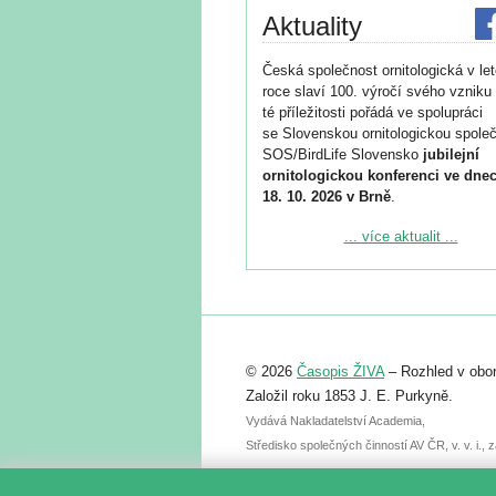
Aktuality
Česká společnost ornitologická v le
roce slaví 100. výročí svého vzniku 
té příležitosti pořádá ve spolupráci
se Slovenskou ornitologickou společ
SOS/BirdLife Slovensko
jubilejní
ornitologickou konferenci ve dnec
18. 10. 2026 v Brně
.
Podrobnější informace ke konferenc
... více aktualit ...
naleznete zde:
https://www.birdlife.cz/konference-2
Registrovat se můžete do 6. září.
Upozorňujeme, že termín pro odeslá
© 2026
Časopis ŽIVA
– Rozhled v obor
abstraktu přihlášené přednášky neb
posteru je už 30. června.
Založil roku 1853 J. E. Purkyně.
Vydává Nakladatelství Academia,
Středisko společných činností AV ČR, v. v. i.