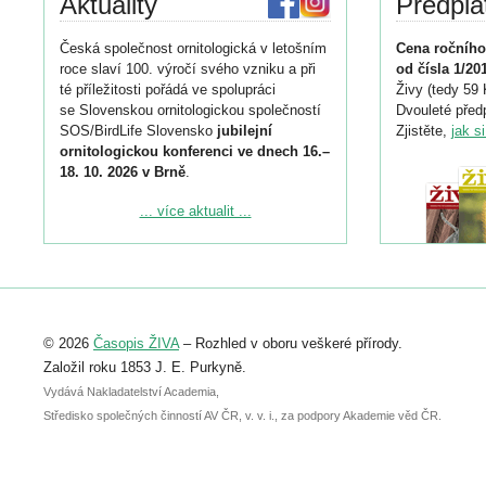
Aktuality
Předpla
Česká společnost ornitologická v letošním
Cena ročního
roce slaví 100. výročí svého vzniku a při
od čísla 1/20
té příležitosti pořádá ve spolupráci
Živy (tedy 59 
se Slovenskou ornitologickou společností
Dvouleté předp
SOS/BirdLife Slovensko
jubilejní
Zjistěte,
jak s
ornitologickou konferenci ve dnech 16.–
18. 10. 2026 v Brně
.
Podrobnější informace ke konferenci
... více aktualit ...
naleznete zde:
https://www.birdlife.cz/konference-2026/
Registrovat se můžete do 6. září.
Upozorňujeme, že termín pro odeslání
© 2026
Časopis ŽIVA
– Rozhled v oboru veškeré přírody.
abstraktu přihlášené přednášky nebo
posteru je už 30. června.
Založil roku 1853 J. E. Purkyně.
Vydává Nakladatelství Academia,
Středisko společných činností AV ČR, v. v. i., za podpory Akademie věd ČR.