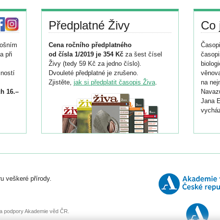
Předplatné Živy
Co 
tošním
Cena ročního předplatného
Časopi
a při
od čísla 1/2019 je 354 Kč
za šest čísel
časopi
Živy (tedy 59 Kč za jedno číslo).
biolog
ností
Dvouleté předplatné je zrušeno.
věnova
Zjistěte,
jak si předplatit časopis Živa
.
na nej
h 16.–
Navazu
Jana E
vycház
i
026/
ní
u veškeré přírody.
o
, za podpory Akademie věd ČR.