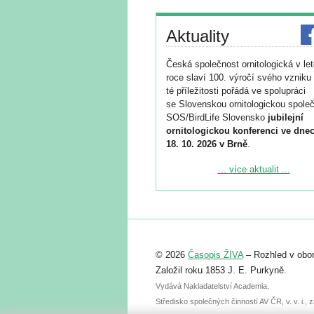
Aktuality
Česká společnost ornitologická v le
roce slaví 100. výročí svého vzniku 
té příležitosti pořádá ve spolupráci
se Slovenskou ornitologickou společ
SOS/BirdLife Slovensko
jubilejní
ornitologickou konferenci ve dnec
18. 10. 2026 v Brně
.
Podrobnější informace ke konferenc
... více aktualit ...
naleznete zde:
https://www.birdlife.cz/konference-2
Registrovat se můžete do 6. září.
Upozorňujeme, že termín pro odeslá
© 2026
Časopis ŽIVA
– Rozhled v obor
abstraktu přihlášené přednášky neb
posteru je už 30. června.
Založil roku 1853 J. E. Purkyně.
Vydává Nakladatelství Academia,
Středisko společných činností AV ČR, v. v. i.