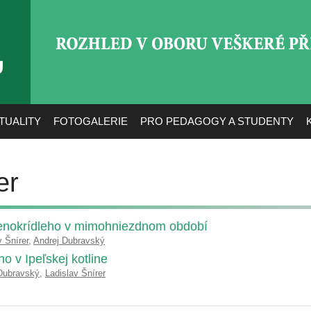
ROZHLED V OBORU VEŠ
TUALITY
FOTOGALERIE
PRO PEDAGOGY A STUDENTY
er
venokrídleho v mimohniezdnom období
v Šnírer
,
Andrej Dubravský
o v Ipeľskej kotline
Dubravský
,
Ladislav Šnírer