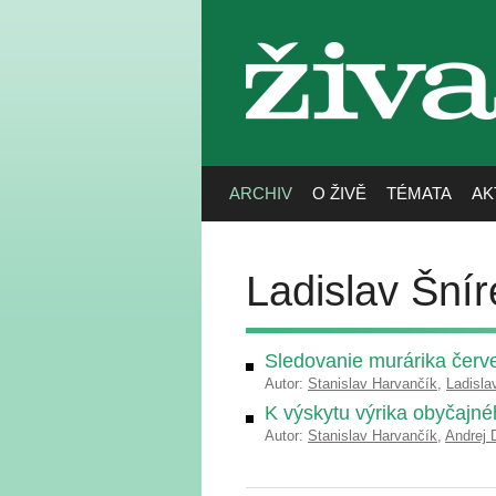
živa
ARCHIV
O ŽIVĚ
TÉMATA
AK
Ladislav Šnír
Sledovanie murárika čer
Autor:
Stanislav Harvančík
,
Ladisla
K výskytu výrika obyčajnéh
Autor:
Stanislav Harvančík
,
Andrej 