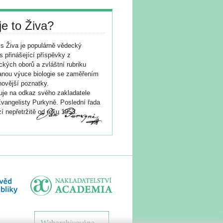
je to Živa?
s Živa je populárně vědecký
s přinášející příspěvky z
ických oborů a zvláštní rubriku
nou výuce biologie se zaměřením
novější poznatky.
je na odkaz svého zakladatele
vangelisty Purkyně. Poslední řada
í nepřetržitě od roku 1953.