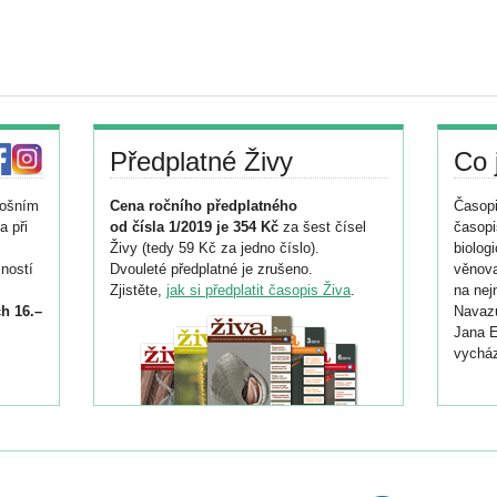
Předplatné Živy
Co 
tošním
Cena ročního předplatného
Časopi
a při
od čísla 1/2019 je 354 Kč
za šest čísel
časopi
Živy (tedy 59 Kč za jedno číslo).
biolog
ností
Dvouleté předplatné je zrušeno.
věnova
Zjistěte,
jak si předplatit časopis Živa
.
na nej
h 16.–
Navazu
Jana E
vycház
i
026/
ní