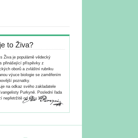
je to Živa?
s Živa je populárně vědecký
s přinášející příspěvky z
ických oborů a zvláštní rubriku
nou výuce biologie se zaměřením
novější poznatky.
je na odkaz svého zakladatele
vangelisty Purkyně. Poslední řada
í nepřetržitě od roku 1953.