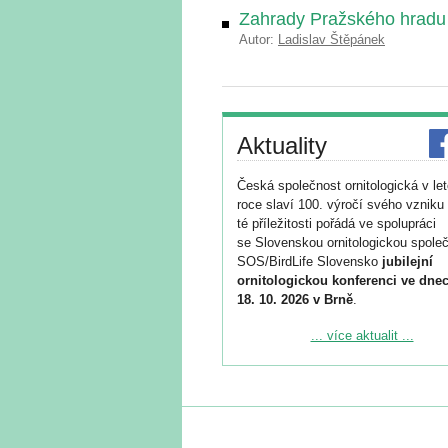
Zahrady Pražského hradu
Autor:
Ladislav Štěpánek
Aktuality
Česká společnost ornitologická v le
roce slaví 100. výročí svého vzniku 
té příležitosti pořádá ve spolupráci
se Slovenskou ornitologickou společ
SOS/BirdLife Slovensko
jubilejní
ornitologickou konferenci ve dnec
18. 10. 2026 v Brně
.
Podrobnější informace ke konferenc
... více aktualit ...
naleznete zde:
https://www.birdlife.cz/konference-2
Registrovat se můžete do 6. září.
Upozorňujeme, že termín pro odeslá