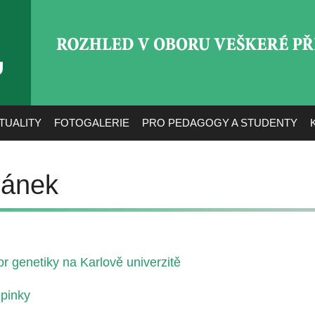
ROZHLED V OBORU VEŠ
TUALITY
FOTOGALERIE
PRO PEDAGOGY A STUDENTY
pánek
or genetiky na Karlově univerzitě
lpinky