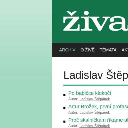
živa
ARCHIV
O ŽIVĚ
TÉMATA
AK
Ladislav Ště
Po babičce klokočí
Autor:
Ladislav Štěpánek
Artur Brožek, první profes
Autor:
Ladislav Štěpánek
Proč skalničkám říkáme a
Autor:
Ladislav Štěpánek