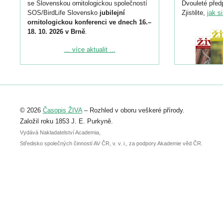
se Slovenskou ornitologickou společností
Dvouleté předp
SOS/BirdLife Slovensko
jubilejní
Zjistěte,
jak s
ornitologickou konferenci ve dnech 16.–
18. 10. 2026 v Brně
.
Podrobnější informace ke konferenci
... více aktualit ...
naleznete zde:
https://www.birdlife.cz/konference-2026/
Registrovat se můžete do 6. září.
Upozorňujeme, že termín pro odeslání
© 2026
Časopis ŽIVA
– Rozhled v oboru veškeré přírody.
abstraktu přihlášené přednášky nebo
posteru je už 30. června.
Založil roku 1853 J. E. Purkyně.
Vydává Nakladatelství Academia,
Středisko společných činností AV ČR, v. v. i., za podpory Akademie věd ČR.