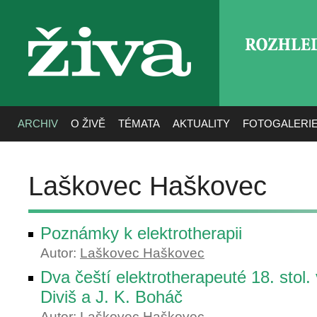
ROZHLE
živa
ARCHIV
O ŽIVĚ
TÉMATA
AKTUALITY
FOTOGALERI
Laškovec Haškovec
Poznámky k elektrotherapii
Autor:
Laškovec Haškovec
Dva čeští elektrotherapeuté 18. stol.
Diviš a J. K. Boháč
Autor:
Laškovec Haškovec