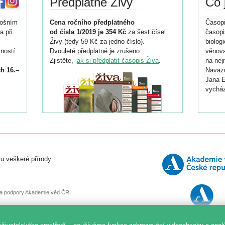
Předplatné Živy
Co 
tošním
Cena ročního předplatného
Časopi
a při
od čísla 1/2019 je 354 Kč
za šest čísel
časopi
Živy (tedy 59 Kč za jedno číslo).
biolog
ností
Dvouleté předplatné je zrušeno.
věnova
Zjistěte,
jak si předplatit časopis Živa
.
na nej
h 16.–
Navazu
Jana E
vycház
i
026/
ní
u veškeré přírody.
o
, za podpory Akademie věd ČR.