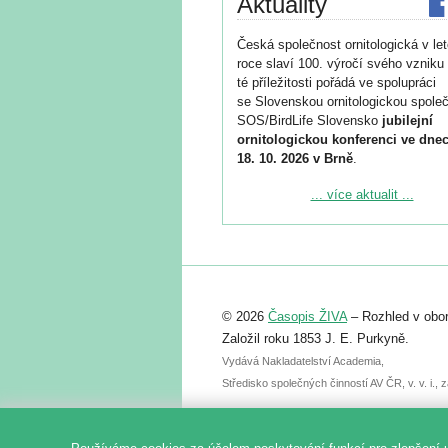
Aktuality
Česká společnost ornitologická v le
roce slaví 100. výročí svého vzniku 
té příležitosti pořádá ve spolupráci
se Slovenskou ornitologickou společ
SOS/BirdLife Slovensko
jubilejní
ornitologickou konferenci ve dnec
18. 10. 2026 v Brně
.
Podrobnější informace ke konferenc
... více aktualit ...
naleznete zde:
https://www.birdlife.cz/konference-2
Registrovat se můžete do 6. září.
Upozorňujeme, že termín pro odeslá
© 2026
Časopis ŽIVA
– Rozhled v obor
abstraktu přihlášené přednášky neb
posteru je už 30. června.
Založil roku 1853 J. E. Purkyně.
Vydává Nakladatelství Academia,
Středisko společných činností AV ČR, v. v. i.