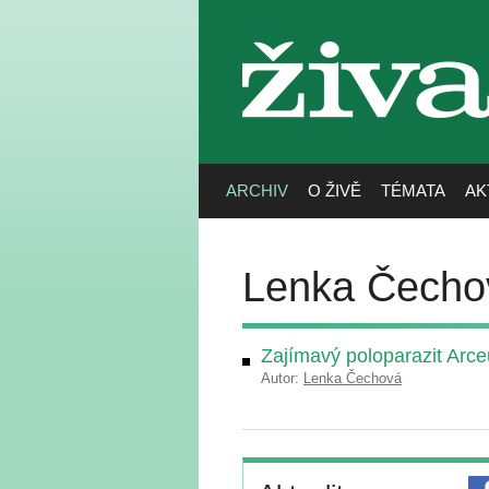
živa
ARCHIV
O ŽIVĚ
TÉMATA
AK
Lenka Čecho
Zajímavý poloparazit Arc
Autor:
Lenka Čechová