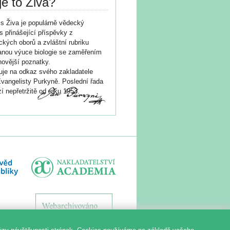
je to Živa?
s Živa je populárně vědecký
s přinášející příspěvky z
ických oborů a zvláštní rubriku
nou výuce biologie se zaměřením
novější poznatky.
je na odkaz svého zakladatele
vangelisty Purkyně. Poslední řada
í nepřetržitě od roku 1953.