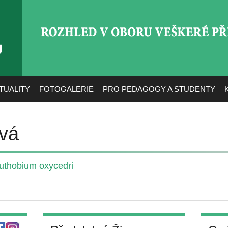
ROZHLED V OBORU VEŠ
TUALITY
FOTOGALERIE
PRO PEDAGOGY A STUDENTY
vá
euthobium oxycedri