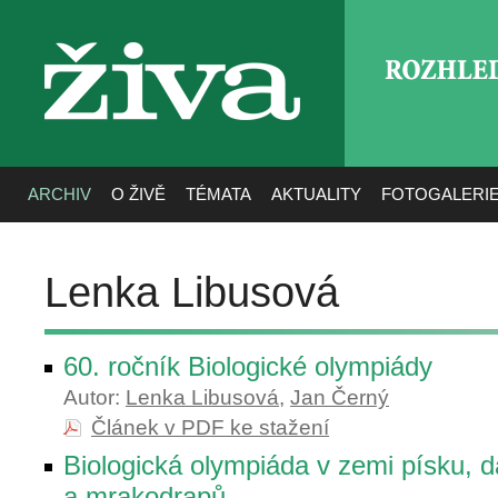
ROZHLE
živa
ARCHIV
O ŽIVĚ
TÉMATA
AKTUALITY
FOTOGALERI
Lenka Libusová
60. ročník Biologické olympiády
Autor:
Lenka Libusová
,
Jan Černý
Článek v PDF ke stažení
Biologická olympiáda v zemi písku, da
a mrakodrapů