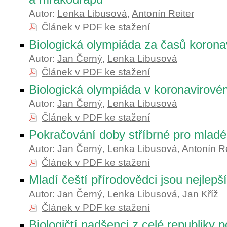
Autor:
Lenka Libusová
,
Antonín Reiter
Článek v PDF ke stažení
Biologická olympiáda za časů korona
Autor:
Jan Černý
,
Lenka Libusová
Článek v PDF ke stažení
Biologická olympiáda v koronavirov
Autor:
Jan Černý
,
Lenka Libusová
Článek v PDF ke stažení
Pokračování doby stříbrné pro mladé
Autor:
Jan Černý
,
Lenka Libusová
,
Antonín Re
Článek v PDF ke stažení
Mladí čeští přírodovědci jsou nejlepš
Autor:
Jan Černý
,
Lenka Libusová
,
Jan Kříž
Článek v PDF ke stažení
Biologičtí nadšenci z celé republiky p