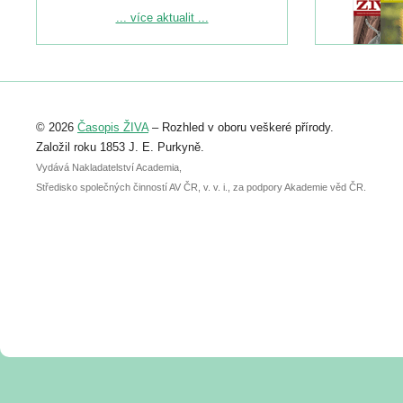
Podrobnější informace ke konferenci
... více aktualit ...
naleznete zde:
https://www.birdlife.cz/konference-2026/
Registrovat se můžete do 6. září.
Upozorňujeme, že termín pro odeslání
© 2026
Časopis ŽIVA
– Rozhled v oboru veškeré přírody.
abstraktu přihlášené přednášky nebo
posteru je už 30. června.
Založil roku 1853 J. E. Purkyně.
Vydává Nakladatelství Academia,
Středisko společných činností AV ČR, v. v. i., za podpory Akademie věd ČR.