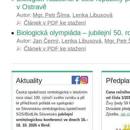
v Ostravě
Autor:
Mgr. Petr Šíma
,
Lenka Libusová
Článek v PDF ke stažení
Biologická olympiáda – jubilejní 50. r
Autor:
Jan Černý
,
Lenka Libusová
,
Mgr. Petr
Článek v PDF ke stažení
Aktuality
Předpla
Česká společnost ornitologická v letošním
Cena ročního
roce slaví 100. výročí svého vzniku a při
od čísla 1/20
té příležitosti pořádá ve spolupráci
Živy (tedy 59 
se Slovenskou ornitologickou společností
Dvouleté předp
SOS/BirdLife Slovensko
jubilejní
Zjistěte,
jak s
ornitologickou konferenci ve dnech 16.–
18. 10. 2026 v Brně
.