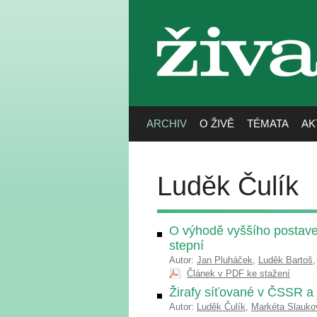
živa
ARCHIV
O ŽIVĚ
TÉMATA
AK
Luděk Čulík
O výhodě vyššího postavení
stepní
Autor:
Jan Pluháček
,
Luděk Bartoš
Článek v PDF ke stažení
Žirafy síťované v ČSSR a
Autor:
Luděk Čulík
,
Markéta Slauko