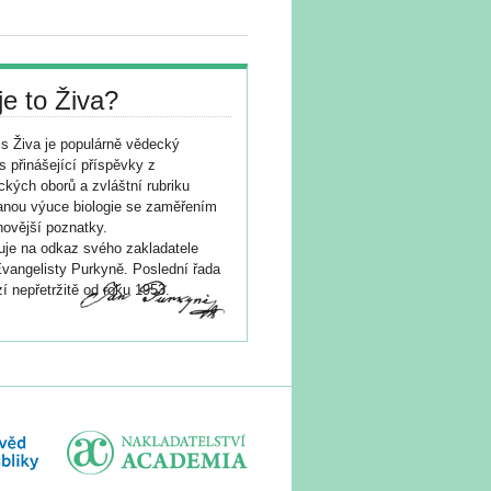
je to Živa?
s Živa je populárně vědecký
s přinášející příspěvky z
ických oborů a zvláštní rubriku
nou výuce biologie se zaměřením
novější poznatky.
je na odkaz svého zakladatele
vangelisty Purkyně. Poslední řada
í nepřetržitě od roku 1953.