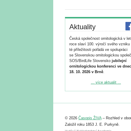
Aktuality
Česká společnost ornitologická v le
roce slaví 100. výročí svého vzniku 
té příležitosti pořádá ve spolupráci
se Slovenskou ornitologickou společ
SOS/BirdLife Slovensko
jubilejní
ornitologickou konferenci ve dnec
18. 10. 2026 v Brně
.
Podrobnější informace ke konferenc
... více aktualit ...
naleznete zde:
https://www.birdlife.cz/konference-2
Registrovat se můžete do 6. září.
Upozorňujeme, že termín pro odeslá
© 2026
Časopis ŽIVA
– Rozhled v obor
abstraktu přihlášené přednášky neb
posteru je už 30. června.
Založil roku 1853 J. E. Purkyně.