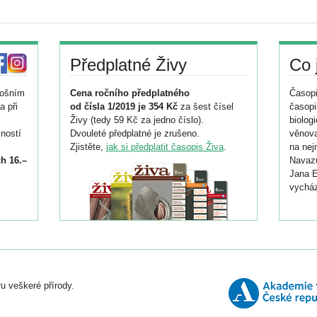
Předplatné Živy
Co 
tošním
Cena ročního předplatného
Časopi
a při
od čísla 1/2019 je 354 Kč
za šest čísel
časopi
Živy (tedy 59 Kč za jedno číslo).
biolog
ností
Dvouleté předplatné je zrušeno.
věnova
Zjistěte,
jak si předplatit časopis Živa
.
na nej
h 16.–
Navazu
Jana E
vycház
i
026/
ní
u veškeré přírody.
o