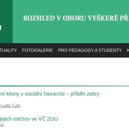
ROZHLED V OBORU VEŠ
TUALITY
FOTOGALERIE
PRO PEDAGOGY A STUDENTY
 klisny v sociální hierarchii – příběh zebry
,
Luděk Čulík
 jejich odchov ve VČ ZOO
vá