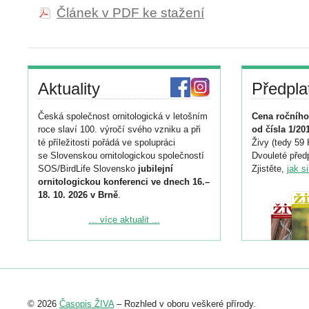
Článek v PDF ke stažení
Aktuality
Předpla
Česká společnost ornitologická v letošním
Cena ročního
roce slaví 100. výročí svého vzniku a při
od čísla 1/20
té příležitosti pořádá ve spolupráci
Živy (tedy 59 
se Slovenskou ornitologickou společností
Dvouleté předp
SOS/BirdLife Slovensko
jubilejní
Zjistěte,
jak s
ornitologickou konferenci ve dnech 16.–
18. 10. 2026 v Brně
.
Podrobnější informace ke konferenci
... více aktualit ...
naleznete zde:
https://www.birdlife.cz/konference-2026/
Registrovat se můžete do 6. září.
Upozorňujeme, že termín pro odeslání
© 2026
Časopis ŽIVA
– Rozhled v oboru veškeré přírody.
abstraktu přihlášené přednášky nebo