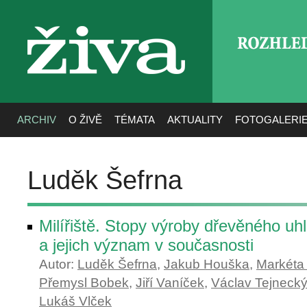
ROZHLE
živa
ARCHIV
O ŽIVĚ
TÉMATA
AKTUALITY
FOTOGALERI
Luděk Šefrna
Milířiště. Stopy výroby dřevěného uhlí
a jejich význam v současnosti
Autor:
Luděk Šefrna
,
Jakub Houška
,
Markéta
Přemysl Bobek
,
Jiří Vaníček
,
Václav Tejneck
Lukáš Vlček