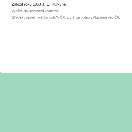
posteru je už 30. června.
Založil roku 1853 J. E. Purkyně.
Vydává Nakladatelství Academia,
Středisko společných činností AV ČR, v. v. i., za podpory Akademie věd ČR.