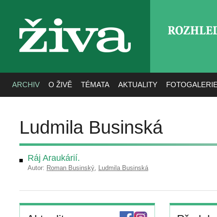
ROZHLE
živa
ARCHIV
O ŽIVĚ
TÉMATA
AKTUALITY
FOTOGALERI
Ludmila Businská
Ráj Araukárií.
Autor:
Roman Businský
,
Ludmila Businská