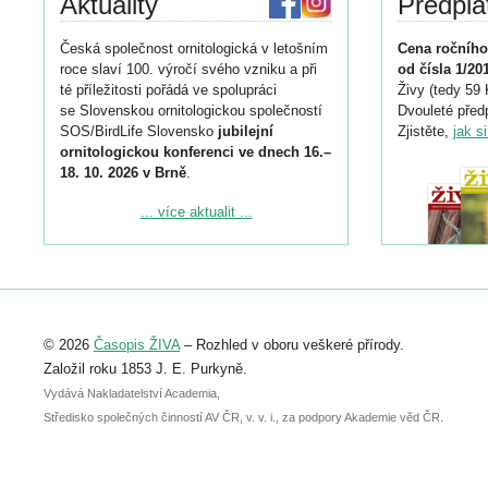
Aktuality
Předpla
Česká společnost ornitologická v letošním
Cena ročního
roce slaví 100. výročí svého vzniku a při
od čísla 1/20
té příležitosti pořádá ve spolupráci
Živy (tedy 59 
se Slovenskou ornitologickou společností
Dvouleté předp
SOS/BirdLife Slovensko
jubilejní
Zjistěte,
jak s
ornitologickou konferenci ve dnech 16.–
18. 10. 2026 v Brně
.
Podrobnější informace ke konferenci
... více aktualit ...
naleznete zde:
https://www.birdlife.cz/konference-2026/
Registrovat se můžete do 6. září.
Upozorňujeme, že termín pro odeslání
© 2026
Časopis ŽIVA
– Rozhled v oboru veškeré přírody.
abstraktu přihlášené přednášky nebo
posteru je už 30. června.
Založil roku 1853 J. E. Purkyně.
Vydává Nakladatelství Academia,
Středisko společných činností AV ČR, v. v. i., za podpory Akademie věd ČR.