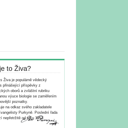
je to Živa?
s Živa je populárně vědecký
s přinášející příspěvky z
ických oborů a zvláštní rubriku
nou výuce biologie se zaměřením
novější poznatky.
je na odkaz svého zakladatele
vangelisty Purkyně. Poslední řada
í nepřetržitě od roku 1953.