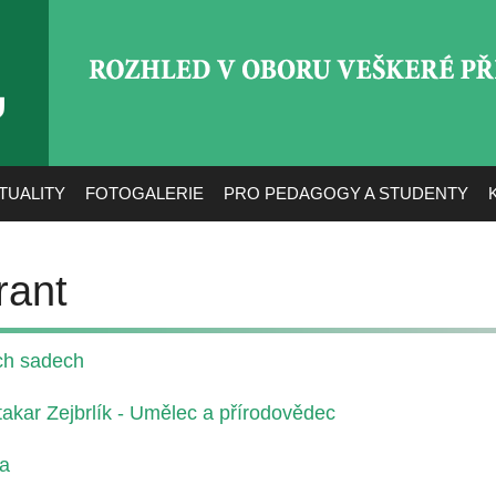
ROZHLED V OBORU VEŠ
TUALITY
FOTOGALERIE
PRO PEDAGOGY A STUDENTY
rant
ch sadech
takar Zejbrlík - Umělec a přírodovědec
ka