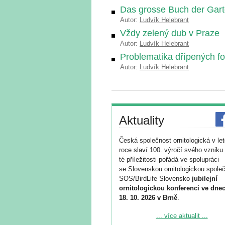
Das grosse Buch der Gar
Autor:
Ludvík Helebrant
Vždy zelený dub v Praze
Autor:
Ludvík Helebrant
Problematika dřípených f
Autor:
Ludvík Helebrant
Aktuality
Česká společnost ornitologická v le
roce slaví 100. výročí svého vzniku 
té příležitosti pořádá ve spolupráci
se Slovenskou ornitologickou společ
SOS/BirdLife Slovensko
jubilejní
ornitologickou konferenci ve dnec
18. 10. 2026 v Brně
.
Podrobnější informace ke konferenc
... více aktualit ...
naleznete zde: