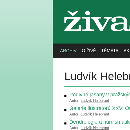
živa
ARCHIV
O ŽIVĚ
TÉMATA
AK
Ludvík Heleb
Podivné jasany v pražský
Autor:
Ludvík Helebrant
Galerie ilustrátorů XXV: O
Autor:
Ludvík Helebrant
Dendrologie a numismati
Autor:
Ludvík Helebrant