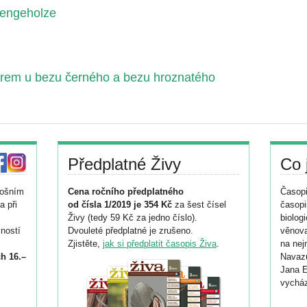
tengeholze
orem u bezu černého a bezu hroznatého
Předplatné Živy
Co 
tošním
Cena ročního předplatného
Časopi
a při
od čísla 1/2019 je 354 Kč
za šest čísel
časopi
Živy (tedy 59 Kč za jedno číslo).
biolog
ností
Dvouleté předplatné je zrušeno.
věnova
Zjistěte,
jak si předplatit časopis Živa
.
na nej
h 16.–
Navazu
Jana E
vycház
i