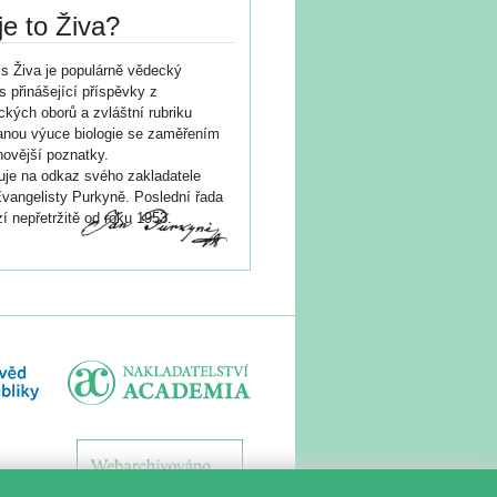
je to Živa?
s Živa je populárně vědecký
s přinášející příspěvky z
ických oborů a zvláštní rubriku
nou výuce biologie se zaměřením
novější poznatky.
je na odkaz svého zakladatele
vangelisty Purkyně. Poslední řada
í nepřetržitě od roku 1953.