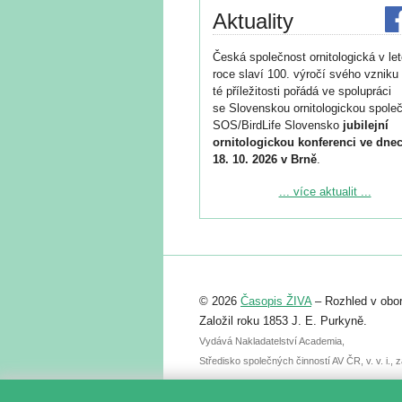
Aktuality
Česká společnost ornitologická v le
roce slaví 100. výročí svého vzniku 
té příležitosti pořádá ve spolupráci
se Slovenskou ornitologickou společ
SOS/BirdLife Slovensko
jubilejní
ornitologickou konferenci ve dnec
18. 10. 2026 v Brně
.
Podrobnější informace ke konferenc
... více aktualit ...
naleznete zde:
https://www.birdlife.cz/konference-2
Registrovat se můžete do 6. září.
Upozorňujeme, že termín pro odeslá
© 2026
Časopis ŽIVA
– Rozhled v obor
abstraktu přihlášené přednášky neb
posteru je už 30. června.
Založil roku 1853 J. E. Purkyně.
Vydává Nakladatelství Academia,
Středisko společných činností AV ČR, v. v. i.