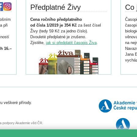
Předplatné Živy
Co 
tošním
Cena ročního předplatného
Časopi
a při
od čísla 1/2019 je 354 Kč
za šest čísel
časopi
Živy (tedy 59 Kč za jedno číslo).
biolog
ností
Dvouleté předplatné je zrušeno.
věnova
Zjistěte,
jak si předplatit časopis Živa
.
na nej
h 16.–
Navazu
Jana E
vycház
i
026/
ní
u veškeré přírody.
o
, za podpory Akademie věd ČR.