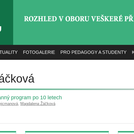
ROZHLED V OBORU VEŠ
TUALITY
FOTOGALERIE
PRO PEDAGOGY A STUDENTY
áčková
anný program po 10 letech
ejcmanová
,
Magdalena Žáčková