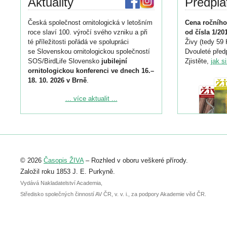
Aktuality
Předpla
Česká společnost ornitologická v letošním
Cena ročního
roce slaví 100. výročí svého vzniku a při
od čísla 1/20
té příležitosti pořádá ve spolupráci
Živy (tedy 59 
se Slovenskou ornitologickou společností
Dvouleté předp
SOS/BirdLife Slovensko
jubilejní
Zjistěte,
jak s
ornitologickou konferenci ve dnech 16.–
18. 10. 2026 v Brně
.
Podrobnější informace ke konferenci
... více aktualit ...
naleznete zde:
https://www.birdlife.cz/konference-2026/
Registrovat se můžete do 6. září.
Upozorňujeme, že termín pro odeslání
© 2026
Časopis ŽIVA
– Rozhled v oboru veškeré přírody.
abstraktu přihlášené přednášky nebo
posteru je už 30. června.
Založil roku 1853 J. E. Purkyně.
Vydává Nakladatelství Academia,
Středisko společných činností AV ČR, v. v. i., za podpory Akademie věd ČR.