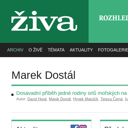
ROZHLE
živa
ARCHIV
O ŽIVĚ
TÉMATA
AKTUALITY
FOTOGALERI
Marek Dostál
Dosavadní příběh jedné rodiny orlů mořských na 
Autor:
David Horal
,
Marek Dostál
,
Hynek Matušík
,
Tereza Černá
,
I