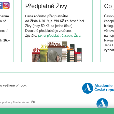
Předplatné Živy
Co 
tošním
Cena ročního předplatného
Časopi
a při
od čísla 1/2019 je 354 Kč
za šest čísel
časopi
Živy (tedy 59 Kč za jedno číslo).
biolog
ností
Dvouleté předplatné je zrušeno.
věnova
Zjistěte,
jak si předplatit časopis Živa
.
na nej
h 16.–
Navazu
Jana E
vycház
i
026/
ní
u veškeré přírody.
o
, za podpory Akademie věd ČR.