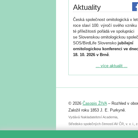
Aktuality
Česká společnost ornitologická v le
roce slaví 100. výročí svého vzniku 
té příležitosti pořádá ve spolupráci
se Slovenskou ornitologickou společ
SOS/BirdLife Slovensko
jubilejní
ornitologickou konferenci ve dnec
18. 10. 2026 v Brně
.
Podrobnější informace ke konferenc
... více aktualit ...
naleznete zde:
https://www.birdlife.cz/konference-2
Registrovat se můžete do 6. září.
Upozorňujeme, že termín pro odeslá
© 2026
Časopis ŽIVA
– Rozhled v obor
abstraktu přihlášené přednášky neb
posteru je už 30. června.
Založil roku 1853 J. E. Purkyně.
Vydává Nakladatelství Academia,
Středisko společných činností AV ČR, v. v. i.