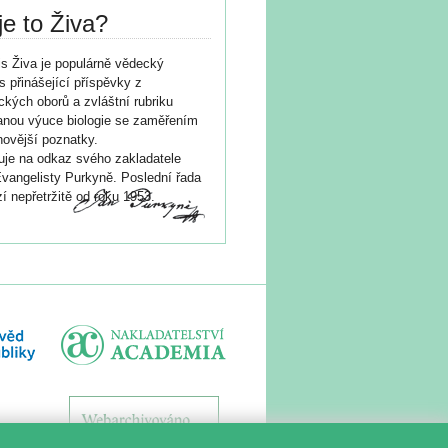
je to Živa?
s Živa je populárně vědecký
s přinášející příspěvky z
ických oborů a zvláštní rubriku
nou výuce biologie se zaměřením
novější poznatky.
je na odkaz svého zakladatele
vangelisty Purkyně. Poslední řada
í nepřetržitě od roku 1953.