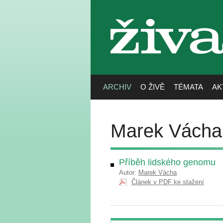
živa
ARCHIV
O ŽIVĚ
TÉMATA
AK
Marek Vácha
Příběh lidského genomu
Autor:
Marek Vácha
Článek v PDF ke stažení