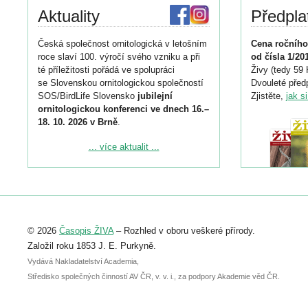
Aktuality
Předpla
Česká společnost ornitologická v letošním
Cena ročního
roce slaví 100. výročí svého vzniku a při
od čísla 1/20
té příležitosti pořádá ve spolupráci
Živy (tedy 59 
se Slovenskou ornitologickou společností
Dvouleté předp
SOS/BirdLife Slovensko
jubilejní
Zjistěte,
jak s
ornitologickou konferenci ve dnech 16.–
18. 10. 2026 v Brně
.
Podrobnější informace ke konferenci
... více aktualit ...
naleznete zde:
https://www.birdlife.cz/konference-2026/
Registrovat se můžete do 6. září.
Upozorňujeme, že termín pro odeslání
© 2026
Časopis ŽIVA
– Rozhled v oboru veškeré přírody.
abstraktu přihlášené přednášky nebo
posteru je už 30. června.
Založil roku 1853 J. E. Purkyně.
Vydává Nakladatelství Academia,
Středisko společných činností AV ČR, v. v. i., za podpory Akademie věd ČR.