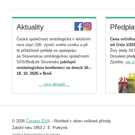
Aktuality
Předpla
Česká společnost ornitologická v letošním
Cena ročního
roce slaví 100. výročí svého vzniku a při
od čísla 1/20
té příležitosti pořádá ve spolupráci
Živy (tedy 59 
se Slovenskou ornitologickou společností
Dvouleté předp
SOS/BirdLife Slovensko
jubilejní
Zjistěte,
jak s
ornitologickou konferenci ve dnech 16.–
18. 10. 2026 v Brně
.
Podrobnější informace ke konferenci
... více aktualit ...
naleznete zde:
https://www.birdlife.cz/konference-2026/
Registrovat se můžete do 6. září.
Upozorňujeme, že termín pro odeslání
© 2026
Časopis ŽIVA
– Rozhled v oboru veškeré přírody.
abstraktu přihlášené přednášky nebo
posteru je už 30. června.
Založil roku 1853 J. E. Purkyně.
Vydává Nakladatelství Academia,