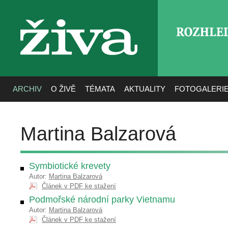
ROZHLE
živa
ARCHIV
O ŽIVĚ
TÉMATA
AKTUALITY
FOTOGALERI
Martina Balzarová
Symbiotické krevety
Autor:
Martina Balzarová
Článek v PDF ke stažení
Podmořské národní parky Vietnamu
Autor:
Martina Balzarová
Článek v PDF ke stažení