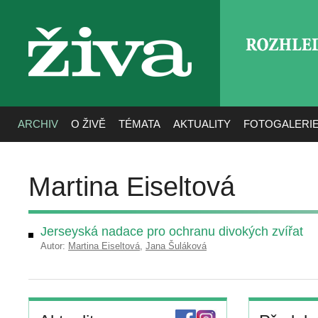
ROZHLE
živa
ARCHIV
O ŽIVĚ
TÉMATA
AKTUALITY
FOTOGALERI
Martina Eiseltová
Jerseyská nadace pro ochranu divokých zvířat
Autor:
Martina Eiseltová
,
Jana Šuláková