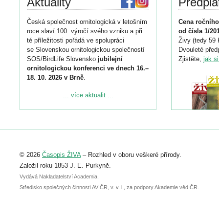
Aktuality
Předpla
Česká společnost ornitologická v letošním
Cena ročního
roce slaví 100. výročí svého vzniku a při
od čísla 1/20
té příležitosti pořádá ve spolupráci
Živy (tedy 59 
se Slovenskou ornitologickou společností
Dvouleté předp
SOS/BirdLife Slovensko
jubilejní
Zjistěte,
jak s
ornitologickou konferenci ve dnech 16.–
18. 10. 2026 v Brně
.
Podrobnější informace ke konferenci
... více aktualit ...
naleznete zde:
https://www.birdlife.cz/konference-2026/
Registrovat se můžete do 6. září.
Upozorňujeme, že termín pro odeslání
© 2026
Časopis ŽIVA
– Rozhled v oboru veškeré přírody.
abstraktu přihlášené přednášky nebo
posteru je už 30. června.
Založil roku 1853 J. E. Purkyně.
Vydává Nakladatelství Academia,
Středisko společných činností AV ČR, v. v. i., za podpory Akademie věd ČR.