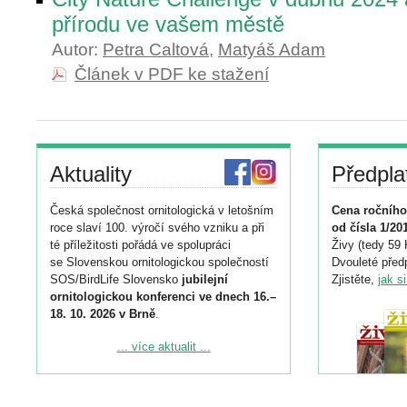
přírodu ve vašem městě
Autor:
Petra Caltová
,
Matyáš Adam
Článek v PDF ke stažení
Aktuality
Předpla
Česká společnost ornitologická v letošním
Cena ročního
roce slaví 100. výročí svého vzniku a při
od čísla 1/20
té příležitosti pořádá ve spolupráci
Živy (tedy 59 
se Slovenskou ornitologickou společností
Dvouleté předp
SOS/BirdLife Slovensko
jubilejní
Zjistěte,
jak s
ornitologickou konferenci ve dnech 16.–
18. 10. 2026 v Brně
.
Podrobnější informace ke konferenci
... více aktualit ...
naleznete zde:
https://www.birdlife.cz/konference-2026/