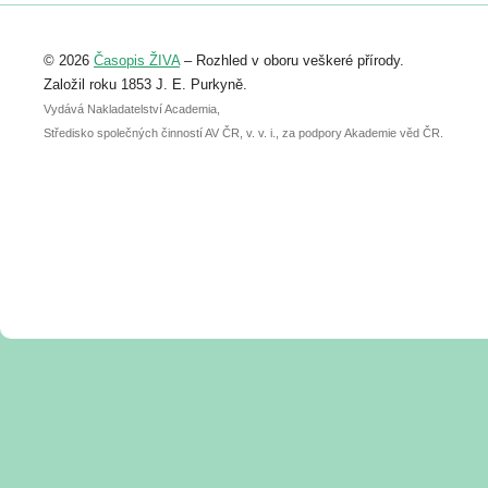
Registrovat se můžete do 6. září.
Upozorňujeme, že termín pro odeslání
© 2026
Časopis ŽIVA
– Rozhled v oboru veškeré přírody.
abstraktu přihlášené přednášky nebo
posteru je už 30. června.
Založil roku 1853 J. E. Purkyně.
Vydává Nakladatelství Academia,
Středisko společných činností AV ČR, v. v. i., za podpory Akademie věd ČR.