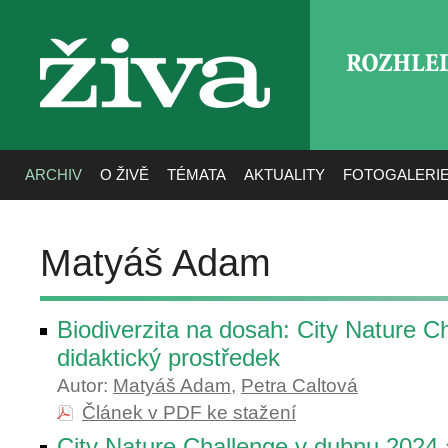
ROZHLE
živa
ARCHIV
O ŽIVĚ
TÉMATA
AKTUALITY
FOTOGALERI
Matyáš Adam
Biodiverzita na dosah: City Nature C
didaktický prostředek
Autor:
Matyáš Adam
,
Petra Caltová
Článek v PDF ke stažení
City Nature Challenge v dubnu 2024