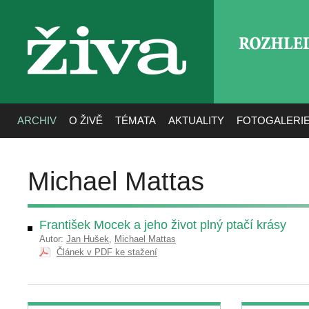
ROZHLE
živa
ARCHIV
O ŽIVĚ
TÉMATA
AKTUALITY
FOTOGALERI
Michael Mattas
František Mocek a jeho život plný ptačí krásy
Autor:
Jan Hušek
,
Michael Mattas
Článek v PDF ke stažení