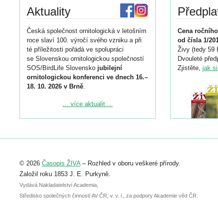
Aktuality
Předpla
Česká společnost ornitologická v letošním
Cena ročního
roce slaví 100. výročí svého vzniku a při
od čísla 1/20
té příležitosti pořádá ve spolupráci
Živy (tedy 59 
se Slovenskou ornitologickou společností
Dvouleté předp
SOS/BirdLife Slovensko
jubilejní
Zjistěte,
jak s
ornitologickou konferenci ve dnech 16.–
18. 10. 2026 v Brně
.
Podrobnější informace ke konferenci
... více aktualit ...
naleznete zde:
https://www.birdlife.cz/konference-2026/
Registrovat se můžete do 6. září.
Upozorňujeme, že termín pro odeslání
© 2026
Časopis ŽIVA
– Rozhled v oboru veškeré přírody.
abstraktu přihlášené přednášky nebo
posteru je už 30. června.
Založil roku 1853 J. E. Purkyně.
Vydává Nakladatelství Academia,
Středisko společných činností AV ČR, v. v. i., za podpory Akademie věd ČR.