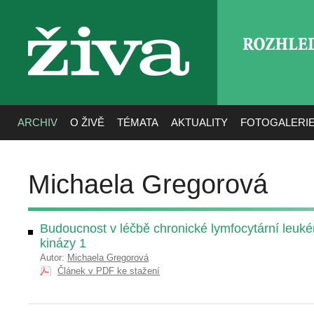
ROZHLE
živa
ARCHIV
O ŽIVĚ
TÉMATA
AKTUALITY
FOTOGALERI
Michaela Gregorová
Budoucnost v léčbě chronické lymfocytární leuké
kinázy 1
Autor:
Michaela Gregorová
Článek v PDF ke stažení