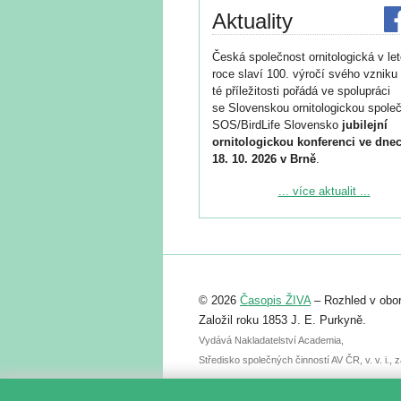
Aktuality
Česká společnost ornitologická v le
roce slaví 100. výročí svého vzniku 
té příležitosti pořádá ve spolupráci
se Slovenskou ornitologickou společ
SOS/BirdLife Slovensko
jubilejní
ornitologickou konferenci ve dnec
18. 10. 2026 v Brně
.
Podrobnější informace ke konferenc
... více aktualit ...
naleznete zde:
https://www.birdlife.cz/konference-2
Registrovat se můžete do 6. září.
Upozorňujeme, že termín pro odeslá
© 2026
Časopis ŽIVA
– Rozhled v obor
abstraktu přihlášené přednášky neb
posteru je už 30. června.
Založil roku 1853 J. E. Purkyně.
Vydává Nakladatelství Academia,
Středisko společných činností AV ČR, v. v. i.