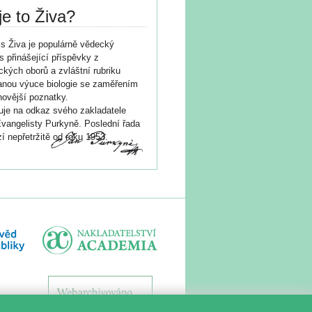
je to Živa?
s Živa je populárně vědecký
s přinášející příspěvky z
ických oborů a zvláštní rubriku
nou výuce biologie se zaměřením
novější poznatky.
je na odkaz svého zakladatele
vangelisty Purkyně. Poslední řada
í nepřetržitě od roku 1953.