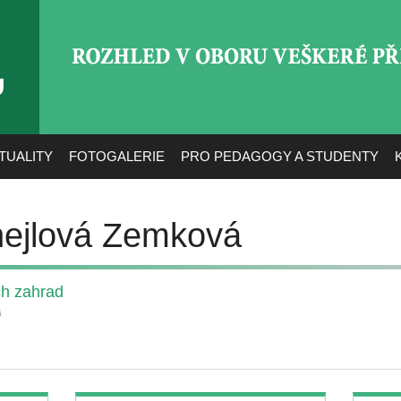
ROZHLED V OBORU VEŠ
TUALITY
FOTOGALERIE
PRO PEDAGOGY A STUDENTY
hejlová Zemková
ch zahrad
á