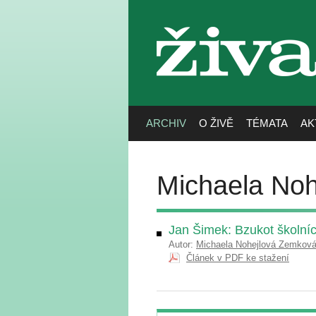
živa
ARCHIV
O ŽIVĚ
TÉMATA
AK
Michaela No
Jan Šimek: Bzukot školní
Autor:
Michaela Nohejlová Zemkov
Článek v PDF ke stažení