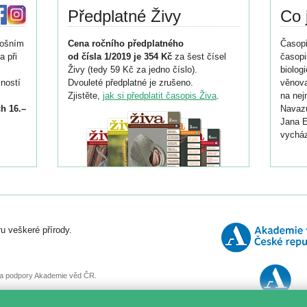
Předplatné Živy
Co 
tošním
Cena ročního předplatného
Časopi
a při
od čísla 1/2019 je 354 Kč
za šest čísel
časopi
Živy (tedy 59 Kč za jedno číslo).
biolog
ností
Dvouleté předplatné je zrušeno.
věnova
Zjistěte,
jak si předplatit časopis Živa
.
na nej
h 16.–
Navazu
Jana E
vycház
i
026/
ní
u veškeré přírody.
o
, za podpory Akademie věd ČR.