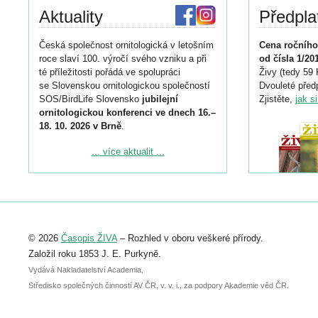
Aktuality
Předpla
Česká společnost ornitologická v letošním
Cena ročního
roce slaví 100. výročí svého vzniku a při
od čísla 1/20
té příležitosti pořádá ve spolupráci
Živy (tedy 59 
se Slovenskou ornitologickou společností
Dvouleté předp
SOS/BirdLife Slovensko
jubilejní
Zjistěte,
jak s
ornitologickou konferenci ve dnech 16.–
18. 10. 2026 v Brně
.
Podrobnější informace ke konferenci
... více aktualit ...
naleznete zde:
https://www.birdlife.cz/konference-2026/
Registrovat se můžete do 6. září.
Upozorňujeme, že termín pro odeslání
© 2026
Časopis ŽIVA
– Rozhled v oboru veškeré přírody.
abstraktu přihlášené přednášky nebo
posteru je už 30. června.
Založil roku 1853 J. E. Purkyně.
Vydává Nakladatelství Academia,
Středisko společných činností AV ČR, v. v. i., za podpory Akademie věd ČR.