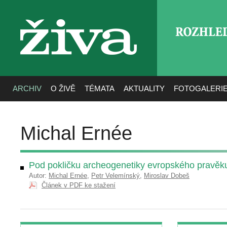
ROZHLE
živa
ARCHIV
O ŽIVĚ
TÉMATA
AKTUALITY
FOTOGALERI
Michal Ernée
Pod pokličku archeogenetiky evropského pravěk
Autor:
Michal Ernée
,
Petr Velemínský
,
Miroslav Dobeš
Článek v PDF ke stažení