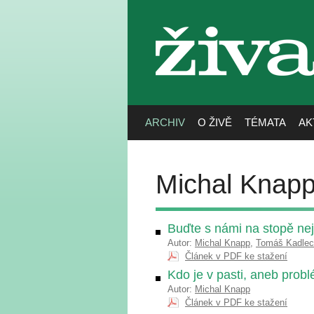
živa
ARCHIV
O ŽIVĚ
TÉMATA
AK
Michal Knap
Buďte s námi na stopě n
Autor:
Michal Knapp
,
Tomáš Kadlec
Článek v PDF ke stažení
Kdo je v pasti, aneb prob
Autor:
Michal Knapp
Článek v PDF ke stažení