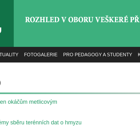
ROZHLED V OBORU VEŠ
TUALITY
FOTOGALERIE
PRO PEDAGOGY A STUDENTY
p
ejen okáčům metlicovým
lémy sběru terénních dat o hmyzu