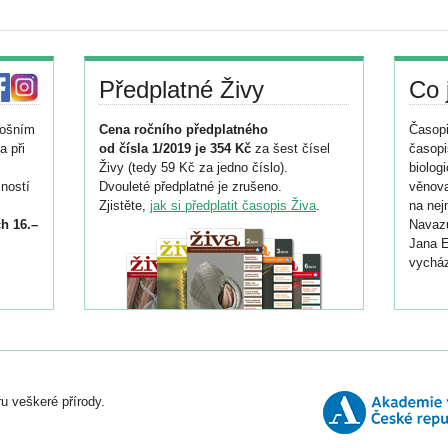
Předplatné Živy
Co 
tošním
Cena ročního předplatného
Časopi
a při
od čísla 1/2019 je 354 Kč
za šest čísel
časopi
Živy (tedy 59 Kč za jedno číslo).
biolog
ností
Dvouleté předplatné je zrušeno.
věnova
Zjistěte,
jak si předplatit časopis Živa
.
na nej
h 16.–
Navazu
Jana E
vycház
i
026/
ní
u veškeré přírody.
o