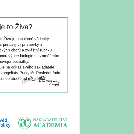
je to Živa?
s Živa je populárně vědecký
s přinášející příspěvky z
ických oborů a zvláštní rubriku
nou výuce biologie se zaměřením
novější poznatky.
je na odkaz svého zakladatele
vangelisty Purkyně. Poslední řada
í nepřetržitě od roku 1953.