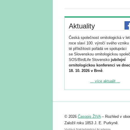
Aktuality
Česká společnost ornitologická v le
roce slaví 100. výročí svého vzniku 
té příležitosti pořádá ve spolupráci
se Slovenskou ornitologickou společ
SOS/BirdLife Slovensko
jubilejní
ornitologickou konferenci ve dnec
18. 10. 2026 v Brně
.
Podrobnější informace ke konferenc
... více aktualit ...
naleznete zde:
https://www.birdlife.cz/konference-2
Registrovat se můžete do 6. září.
Upozorňujeme, že termín pro odeslá
© 2026
Časopis ŽIVA
– Rozhled v obor
abstraktu přihlášené přednášky neb
posteru je už 30. června.
Založil roku 1853 J. E. Purkyně.
Vydává Nakladatelství Academia,