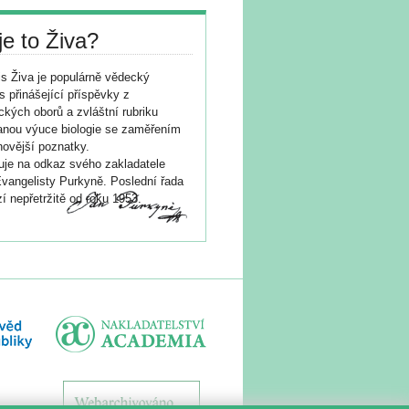
je to Živa?
s Živa je populárně vědecký
s přinášející příspěvky z
ických oborů a zvláštní rubriku
nou výuce biologie se zaměřením
novější poznatky.
je na odkaz svého zakladatele
vangelisty Purkyně. Poslední řada
í nepřetržitě od roku 1953.