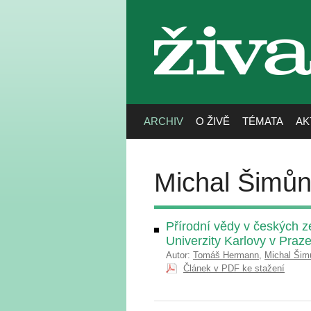
živa
ARCHIV
O ŽIVĚ
TÉMATA
AK
Michal Šimů
Přírodní vědy v českých z
Univerzity Karlovy v Praz
Autor:
Tomáš Hermann
,
Michal Šim
Článek v PDF ke stažení