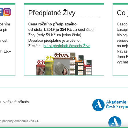
Předplatné Živy
Co 
tošním
Cena ročního předplatného
Časopi
a při
od čísla 1/2019 je 354 Kč
za šest čísel
časopi
Živy (tedy 59 Kč za jedno číslo).
biolog
ností
Dvouleté předplatné je zrušeno.
věnova
Zjistěte,
jak si předplatit časopis Živa
.
na nej
h 16.–
Navazu
Jana E
vycház
i
026/
ní
u veškeré přírody.
o
, za podpory Akademie věd ČR.