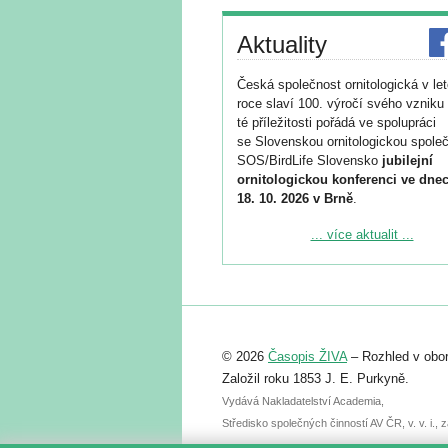
Aktuality
Česká společnost ornitologická v le
roce slaví 100. výročí svého vzniku 
té příležitosti pořádá ve spolupráci
se Slovenskou ornitologickou společ
SOS/BirdLife Slovensko
jubilejní
ornitologickou konferenci ve dnec
18. 10. 2026 v Brně
.
Podrobnější informace ke konferenc
... více aktualit ...
naleznete zde:
https://www.birdlife.cz/konference-2
Registrovat se můžete do 6. září.
Upozorňujeme, že termín pro odeslá
© 2026
Časopis ŽIVA
– Rozhled v obor
abstraktu přihlášené přednášky neb
posteru je už 30. června.
Založil roku 1853 J. E. Purkyně.
Vydává Nakladatelství Academia,
Středisko společných činností AV ČR, v. v. i.