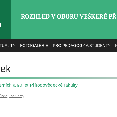
ROZHLED V OBORU VEŠ
TUALITY
FOTOGALERIE
PRO PEDAGOGY A STUDENTY
nek
emích a 90 let Přírodovědecké fakulty
e
ůnek
,
Jan Černý