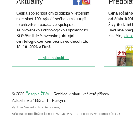
Aktuality
Předpla
Česká společnost ornitologická v letošním
Cena ročního
roce slaví 100. výročí svého vzniku a při
od čísla 1/20
té příležitosti pořádá ve spolupráci
Živy (tedy 59 
se Slovenskou ornitologickou společností
Dvouleté předp
SOS/BirdLife Slovensko
jubilejní
Zjistěte,
jak s
ornitologickou konferenci ve dnech 16.–
18. 10. 2026 v Brně
.
Podrobnější informace ke konferenci
... více aktualit ...
naleznete zde:
https://www.birdlife.cz/konference-2026/
Registrovat se můžete do 6. září.
Upozorňujeme, že termín pro odeslání
© 2026
Časopis ŽIVA
– Rozhled v oboru veškeré přírody.
abstraktu přihlášené přednášky nebo
posteru je už 30. června.
Založil roku 1853 J. E. Purkyně.
Vydává Nakladatelství Academia,
Středisko společných činností AV ČR, v. v. i., za podpory Akademie věd ČR.