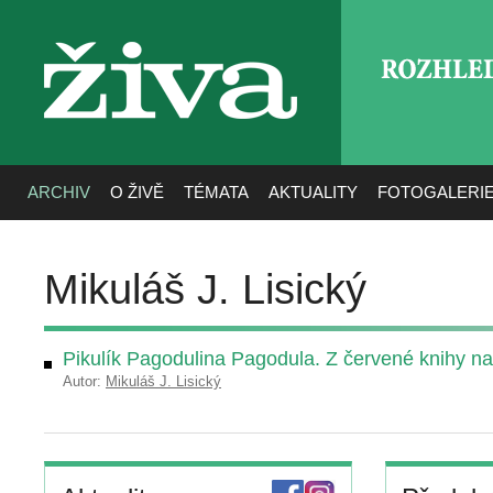
ROZHLE
živa
ARCHIV
O ŽIVĚ
TÉMATA
AKTUALITY
FOTOGALERI
Mikuláš J. Lisický
Pikulík Pagodulina Pagodula. Z červené knihy n
Autor:
Mikuláš J. Lisický