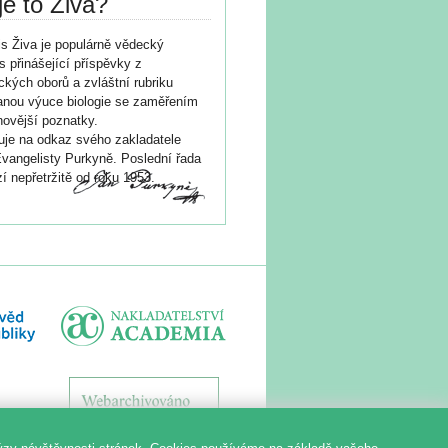
je to Živa?
s Živa je populárně vědecký
s přinášející příspěvky z
ických oborů a zvláštní rubriku
nou výuce biologie se zaměřením
novější poznatky.
je na odkaz svého zakladatele
vangelisty Purkyně. Poslední řada
í nepřetržitě od roku 1953.