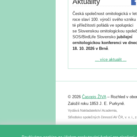
Aktuality
Česká společnost ornitologická v le
roce slaví 100. výročí svého vzniku 
té příležitosti pořádá ve spolupráci
se Slovenskou ornitologickou společ
SOS/BirdLife Slovensko
jubilejní
ornitologickou konferenci ve dnec
18. 10. 2026 v Brně
.
Podrobnější informace ke konferenc
... více aktualit ...
naleznete zde:
https://www.birdlife.cz/konference-2
Registrovat se můžete do 6. září.
Upozorňujeme, že termín pro odeslá
© 2026
Časopis ŽIVA
– Rozhled v obor
abstraktu přihlášené přednášky neb
posteru je už 30. června.
Založil roku 1853 J. E. Purkyně.
Vydává Nakladatelství Academia,
Středisko společných činností AV ČR, v. v. i.