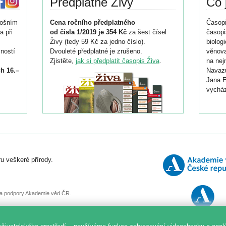
Předplatné Živy
Co 
tošním
Cena ročního předplatného
Časopi
a při
od čísla 1/2019 je 354 Kč
za šest čísel
časopi
Živy (tedy 59 Kč za jedno číslo).
biolog
ností
Dvouleté předplatné je zrušeno.
věnova
Zjistěte,
jak si předplatit časopis Živa
.
na nej
h 16.–
Navazu
Jana E
vycház
i
026/
ní
u veškeré přírody.
o
, za podpory Akademie věd ČR.