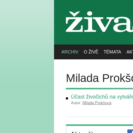
živa
ARCHIV
O ŽIVĚ
TÉMATA
AK
Milada Prokš
Účast živočichů na vytvář
Autor:
Milada Prokšová