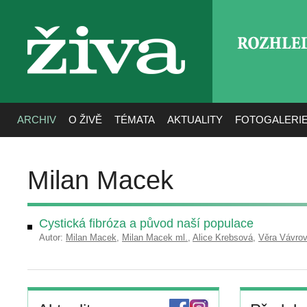
ROZHLE
živa
ARCHIV
O ŽIVĚ
TÉMATA
AKTUALITY
FOTOGALERI
Milan Macek
Cystická fibróza a původ naší populace
Autor:
Milan Macek
,
Milan Macek ml.
,
Alice Krebsová
,
Věra Vávro