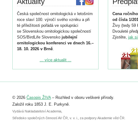
Aktuality
Předpla
Česká společnost ornitologická v letošním
Cena ročního
roce slaví 100. výročí svého vzniku a při
od čísla 1/20
té příležitosti pořádá ve spolupráci
Živy (tedy 59 
se Slovenskou ornitologickou společností
Dvouleté předp
SOS/BirdLife Slovensko
jubilejní
Zjistěte,
jak s
ornitologickou konferenci ve dnech 16.–
18. 10. 2026 v Brně
.
Podrobnější informace ke konferenci
... více aktualit ...
naleznete zde:
https://www.birdlife.cz/konference-2026/
Registrovat se můžete do 6. září.
Upozorňujeme, že termín pro odeslání
© 2026
Časopis ŽIVA
– Rozhled v oboru veškeré přírody.
abstraktu přihlášené přednášky nebo
posteru je už 30. června.
Založil roku 1853 J. E. Purkyně.
Vydává Nakladatelství Academia,
Středisko společných činností AV ČR, v. v. i., za podpory Akademie věd ČR.