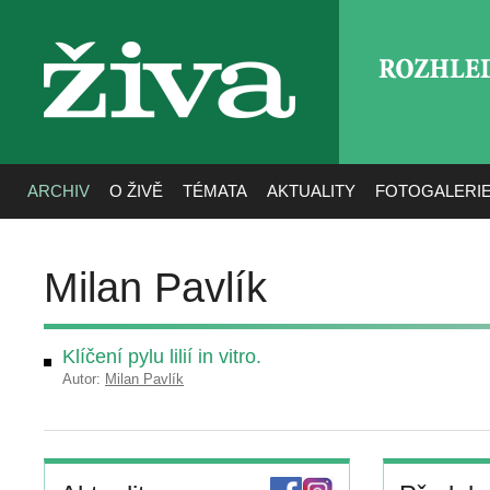
ROZHLE
živa
ARCHIV
O ŽIVĚ
TÉMATA
AKTUALITY
FOTOGALERI
Milan Pavlík
Klíčení pylu lilií in vitro.
Autor:
Milan Pavlík