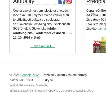
Aktuality
Předpla
Česká společnost ornitologická v letošním
Cena ročního
roce slaví 100. výročí svého vzniku a při
od čísla 1/20
té příležitosti pořádá ve spolupráci
Živy (tedy 59 
se Slovenskou ornitologickou společností
Dvouleté předp
SOS/BirdLife Slovensko
jubilejní
Zjistěte,
jak s
ornitologickou konferenci ve dnech 16.–
18. 10. 2026 v Brně
.
Podrobnější informace ke konferenci
... více aktualit ...
naleznete zde:
https://www.birdlife.cz/konference-2026/
Registrovat se můžete do 6. září.
Upozorňujeme, že termín pro odeslání
© 2026
Časopis ŽIVA
– Rozhled v oboru veškeré přírody.
abstraktu přihlášené přednášky nebo
posteru je už 30. června.
Založil roku 1853 J. E. Purkyně.
Vydává Nakladatelství Academia,
Středisko společných činností AV ČR, v. v. i., za podpory Akademie věd ČR.