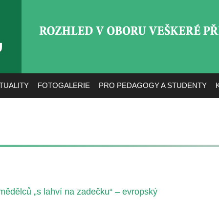
ROZHLED V OBORU VEŠ
TUALITY
FOTOGALERIE
PRO PEDAGOGY A STUDENTY
mědělců „s lahví na zadečku“ – evropský