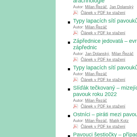
arachnologie
Autor:
Milan Řezáč
,
Jan Dolanský
Článek v PDF ke stažení
Typy lapacích sítí pavouk
Autor:
Milan Řezáč
Článek v PDF ke stažení
Zápřednice jedovatá – evr
zápřednic
Autor:
Jan Dolanský
,
Milan Řezáč
Článek v PDF ke stažení
Typy lapacích sítí pavouk
Autor:
Milan Řezáč
Článek v PDF ke stažení
Slíďák tečkovaný – mizejí
pavouk roku 2022
Autor:
Milan Řezáč
Článek v PDF ke stažení
Ostníci – piráti mezi pavo
Autor:
Milan Řezáč
,
Matěj Kotz
Článek v PDF ke stažení
Pavouci šestiočky – přípa