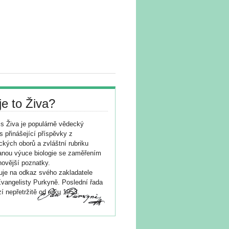
je to Živa?
s Živa je populárně vědecký
s přinášející příspěvky z
ických oborů a zvláštní rubriku
nou výuce biologie se zaměřením
novější poznatky.
je na odkaz svého zakladatele
vangelisty Purkyně. Poslední řada
í nepřetržitě od roku 1953.