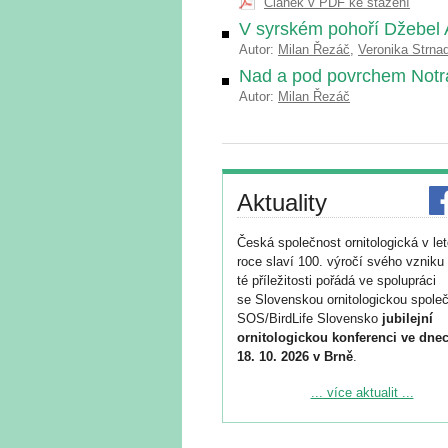
Článek v PDF ke stažení
V syrském pohoří Džebel 
Autor:
Milan Řezáč
,
Veronika Strna
Nad a pod povrchem Notr
Autor:
Milan Řezáč
Aktuality
Česká společnost ornitologická v le
roce slaví 100. výročí svého vzniku 
té příležitosti pořádá ve spolupráci
se Slovenskou ornitologickou společ
SOS/BirdLife Slovensko
jubilejní
ornitologickou konferenci ve dnec
18. 10. 2026 v Brně
.
Podrobnější informace ke konferenc
... více aktualit ...
naleznete zde:
https://www.birdlife.cz/konference-2