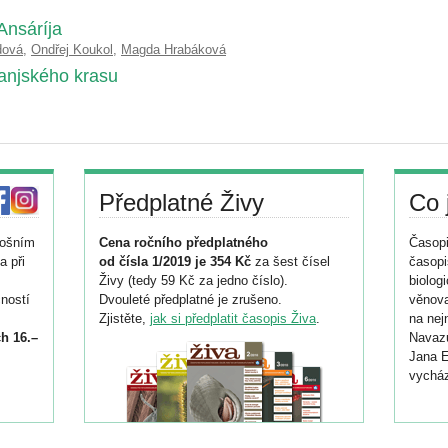
Ansáríja
dová
,
Ondřej Koukol
,
Magda Hrabáková
anjského krasu
Předplatné Živy
Co 
tošním
Cena ročního předplatného
Časopi
a při
od čísla 1/2019 je 354 Kč
za šest čísel
časopi
Živy (tedy 59 Kč za jedno číslo).
biolog
ností
Dvouleté předplatné je zrušeno.
věnova
Zjistěte,
jak si předplatit časopis Živa
.
na nej
h 16.–
Navazu
Jana E
vycház
i
026/