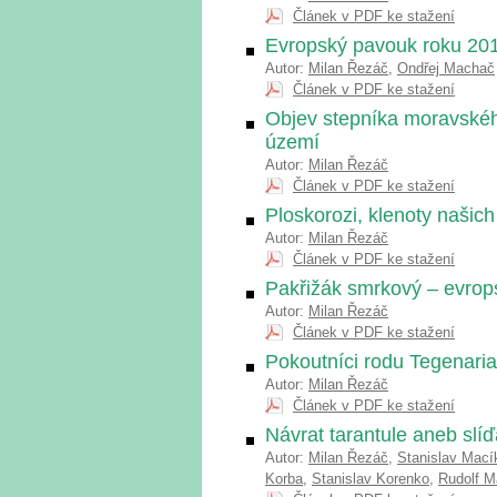
Článek v PDF ke stažení
Evropský pavouk roku 201
Autor:
Milan Řezáč
,
Ondřej Machač
Článek v PDF ke stažení
Objev stepníka moravské
území
Autor:
Milan Řezáč
Článek v PDF ke stažení
Ploskorozi, klenoty našich
Autor:
Milan Řezáč
Článek v PDF ke stažení
Pakřižák smrkový – evrop
Autor:
Milan Řezáč
Článek v PDF ke stažení
Pokoutníci rodu Tegenaria
Autor:
Milan Řezáč
Článek v PDF ke stažení
Návrat tarantule aneb slíď
Autor:
Milan Řezáč
,
Stanislav Mací
Korba
,
Stanislav Korenko
,
Rudolf 