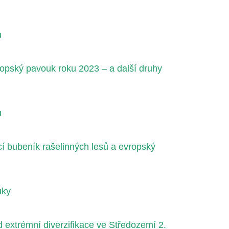
ů
opský pavouk roku 2023 – a další druhy
ů
cí bubeník rašelinných lesů a evropský
uky
d extrémní diverzifikace ve Středozemí 2.