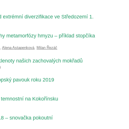
d extrémní diverzifikace ve Středozemí 1.
uhy metamorfózy hmyzu – příklad stopčíka
,
Alena Astapenková
,
Milan Řezáč
klenoty našich zachovalých mokřadů
á
opský pavouk roku 2019
 temnostní na Kokořínsku
18 – snovačka pokoutní