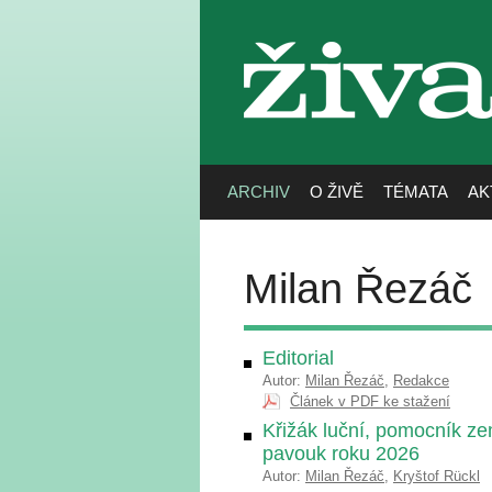
živa
ARCHIV
O ŽIVĚ
TÉMATA
AK
Milan Řezáč
Editorial
Autor:
Milan Řezáč
,
Redakce
Článek v PDF ke stažení
Křižák luční, pomocník ze
pavouk roku 2026
Autor:
Milan Řezáč
,
Kryštof Rückl