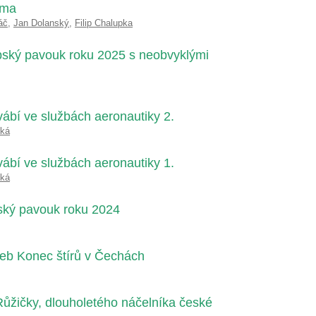
ama
áč
,
Jan Dolanský
,
Filip Chalupka
pský pavouk roku 2025 s neobvyklými
vábí ve službách aeronautiky 2.
cká
vábí ve službách aeronautiky 1.
cká
ský pavouk roku 2024
neb Konec štírů v Čechách
Růžičky, dlouholetého náčelníka české