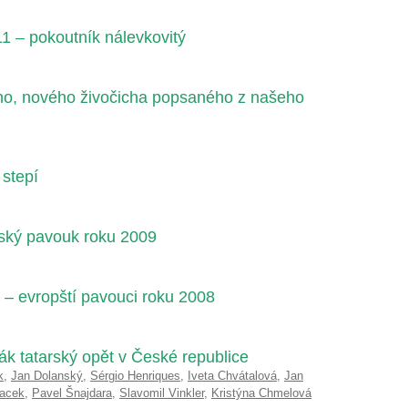
1 – pokoutník nálevkovitý
ho, nového živočicha popsaného z našeho
 stepí
ský pavouk roku 2009
 – evropští pavouci roku 2008
ák tatarský opět v České republice
k
,
Jan Dolanský
,
Sérgio Henriques
,
Iveta Chvátalová
,
Jan
Macek
,
Pavel Šnajdara
,
Slavomil Vinkler
,
Kristýna Chmelová