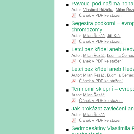
Pavouci pod našima noh
Autor:
Vlastimil Růžička
,
Milan Řez
Článek v PDF ke stažení
Segestra podkorní – evro
chromozomy
Autor:
Milan Řezáč
,
Jiří Král
Článek v PDF ke stažení
Letci bez křídel aneb Hed
Autor:
Milan Řezáč
,
Ľudmila Černe
Článek v PDF ke stažení
Letci bez křídel aneb Hed
Autor:
Milan Řezáč
,
Ľudmila Černe
Článek v PDF ke stažení
Temnomil sklepní – evrop
Autor:
Milan Řezáč
Článek v PDF ke stažení
Jak prokázat zavlečení a
Autor:
Milan Řezáč
Článek v PDF ke stažení
Sedmdesátiny Vlastimila 