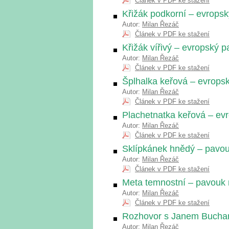
Článek v PDF ke stažení
Křižák podkorní – evrops
Autor:
Milan Řezáč
Článek v PDF ke stažení
Křižák vířivý – evropský 
Autor:
Milan Řezáč
Článek v PDF ke stažení
Šplhalka keřová – evrops
Autor:
Milan Řezáč
Článek v PDF ke stažení
Plachetnatka keřová – ev
Autor:
Milan Řezáč
Článek v PDF ke stažení
Sklípkánek hnědý – pavo
Autor:
Milan Řezáč
Článek v PDF ke stažení
Meta temnostní – pavouk 
Autor:
Milan Řezáč
Článek v PDF ke stažení
Rozhovor s Janem Buchar
Autor:
Milan Řezáč