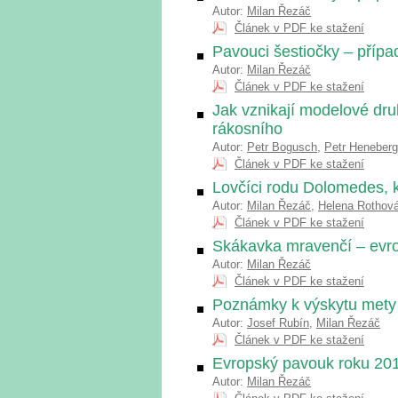
Autor:
Milan Řezáč
Článek v PDF ke stažení
Pavouci šestiočky – přípa
Autor:
Milan Řezáč
Článek v PDF ke stažení
Jak vznikají modelové dr
rákosního
Autor:
Petr Bogusch
,
Petr Heneberg
Článek v PDF ke stažení
Lovčíci rodu Dolomedes, 
Autor:
Milan Řezáč
,
Helena Rothov
Článek v PDF ke stažení
Skákavka mravenčí – evr
Autor:
Milan Řezáč
Článek v PDF ke stažení
Poznámky k výskytu mety
Autor:
Josef Rubín
,
Milan Řezáč
Článek v PDF ke stažení
Evropský pavouk roku 20
Autor:
Milan Řezáč